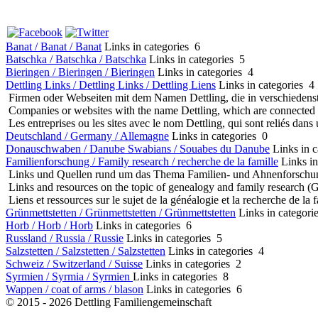
Banat / Banat / Banat
Links in categories 6
Batschka / Batschka / Batschka
Links in categories 5
Bieringen / Bieringen / Bieringen
Links in categories 4
Dettling Links / Dettling Links / Dettling Liens
Links in categories 4
Firmen oder Webseiten mit dem Namen Dettling, die in verschiedens
Companies or websites
with the name
Dettling
,
which are connected
Les entreprises ou les
sites
avec
le nom
Dettling
,
qui sont reliés
dans 
Deutschland / Germany / Allemagne
Links in categories 0
Donauschwaben / Danube Swabians / Souabes du Danube
Links in 
Familienforschung / Family research / recherche de la famille
Links in
Links und Quellen rund um das Thema Familien- und Ahnenforschung (
Links and resources on the topic of genealogy and family research (Ge
Liens et ressources sur le sujet de la généalogie et la recherche de la f
Grünmettstetten / Grünmettstetten / Grünmettstetten
Links in categori
Horb / Horb / Horb
Links in categories 6
Russland / Russia / Russie
Links in categories 5
Salzstetten / Salzstetten / Salzstetten
Links in categories 4
Schweiz / Switzerland / Suisse
Links in categories 2
Syrmien / Syrmia / Syrmien
Links in categories 8
Wappen / coat of arms / blason
Links in categories 6
© 2015 - 2026 Dettling Familiengemeinschaft