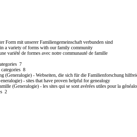
ter Form mit unserer Familiengemeinschaft verbunden sind
in
a variety of forms
with
our
family community
une variété de
formes
avec notre communauté
de
famille
categories 7
 categories 8
Generalogie) - Webseiten, die sich für die Familienforschung hilfre
neralogie) - sites that have proven helpful for genealogy
amille (Generalogie) - les sites qui se sont avérées utiles pour la généal
es 2