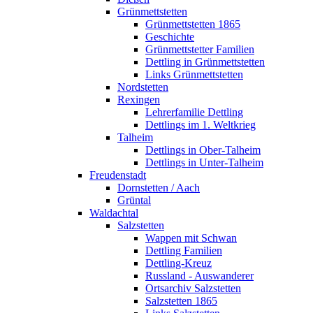
Grünmettstetten
Grünmettstetten 1865
Geschichte
Grünmettstetter Familien
Dettling in Grünmettstetten
Links Grünmettstetten
Nordstetten
Rexingen
Lehrerfamilie Dettling
Dettlings im 1. Weltkrieg
Talheim
Dettlings in Ober-Talheim
Dettlings in Unter-Talheim
Freudenstadt
Dornstetten / Aach
Grüntal
Waldachtal
Salzstetten
Wappen mit Schwan
Dettling Familien
Dettling-Kreuz
Russland - Auswanderer
Ortsarchiv Salzstetten
Salzstetten 1865