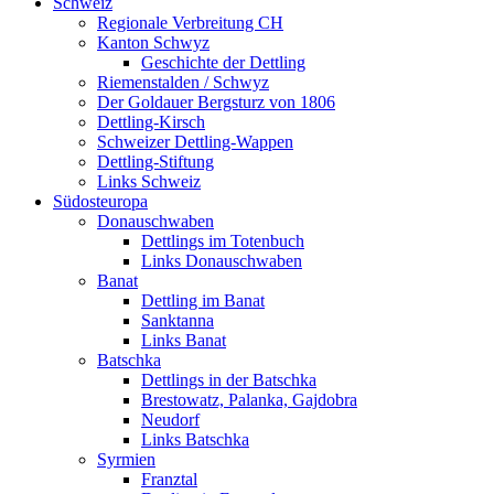
Schweiz
Regionale Verbreitung CH
Kanton Schwyz
Geschichte der Dettling
Riemenstalden / Schwyz
Der Goldauer Bergsturz von 1806
Dettling-Kirsch
Schweizer Dettling-Wappen
Dettling-Stiftung
Links Schweiz
Südosteuropa
Donauschwaben
Dettlings im Totenbuch
Links Donauschwaben
Banat
Dettling im Banat
Sanktanna
Links Banat
Batschka
Dettlings in der Batschka
Brestowatz, Palanka, Gajdobra
Neudorf
Links Batschka
Syrmien
Franztal