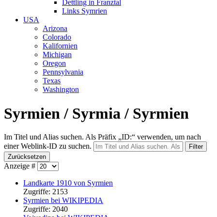
Dettling in Franztal
Links Symrien
USA
Arizona
Colorado
Kalifornien
Michigan
Oregon
Pennsylvania
Texas
Washington
Syrmien / Syrmia / Syrmien
Im Titel und Alias suchen. Als Präfix „ID:“ verwenden, um nach
einer Weblink-ID zu suchen.
Filter
Zurücksetzen
Anzeige #
Landkarte 1910 von Syrmien
Zugriffe: 2153
Syrmien bei WIKIPEDIA
Zugriffe: 2040