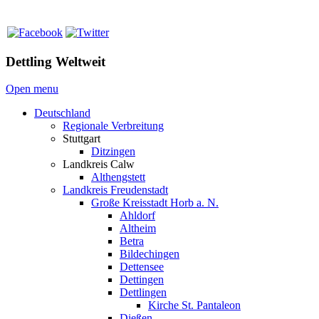
Dettling Weltweit
Open menu
Deutschland
Regionale Verbreitung
Stuttgart
Ditzingen
Landkreis Calw
Althengstett
Landkreis Freudenstadt
Große Kreisstadt Horb a. N.
Ahldorf
Altheim
Betra
Bildechingen
Dettensee
Dettingen
Dettlingen
Kirche St. Pantaleon
Dießen