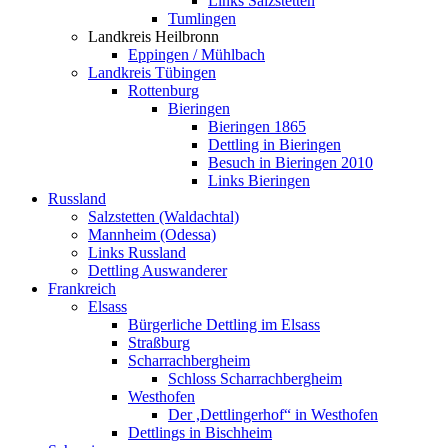
Links Salzstetten
Tumlingen
Landkreis Heilbronn
Eppingen / Mühlbach
Landkreis Tübingen
Rottenburg
Bieringen
Bieringen 1865
Dettling in Bieringen
Besuch in Bieringen 2010
Links Bieringen
Russland
Salzstetten (Waldachtal)
Mannheim (Odessa)
Links Russland
Dettling Auswanderer
Frankreich
Elsass
Bürgerliche Dettling im Elsass
Straßburg
Scharrachbergheim
Schloss Scharrachbergheim
Westhofen
Der ,Dettlingerhof“ in Westhofen
Dettlings in Bischheim