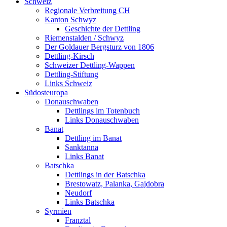
Schweiz
Regionale Verbreitung CH
Kanton Schwyz
Geschichte der Dettling
Riemenstalden / Schwyz
Der Goldauer Bergsturz von 1806
Dettling-Kirsch
Schweizer Dettling-Wappen
Dettling-Stiftung
Links Schweiz
Südosteuropa
Donauschwaben
Dettlings im Totenbuch
Links Donauschwaben
Banat
Dettling im Banat
Sanktanna
Links Banat
Batschka
Dettlings in der Batschka
Brestowatz, Palanka, Gajdobra
Neudorf
Links Batschka
Syrmien
Franztal