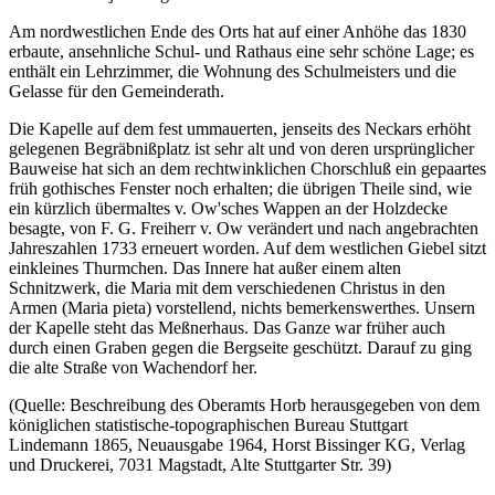
Am nordwestlichen Ende des Orts hat auf einer Anhöhe das 1830
erbaute, ansehnliche Schul- und Rathaus eine sehr schöne Lage; es
enthält ein Lehrzimmer, die Wohnung des Schulmeisters und die
Gelasse für den Gemeinderath.
Die Kapelle auf dem fest ummauerten, jenseits des Neckars erhöht
gelegenen Begräbnißplatz ist sehr alt und von deren ursprünglicher
Bauweise hat sich an dem rechtwinklichen Chorschluß ein gepaartes
früh gothisches Fenster noch erhalten; die übrigen Theile sind, wie
ein kürzlich übermaltes v. Ow'sches Wappen an der Holzdecke
besagte, von F. G. Freiherr v. Ow verändert und nach angebrachten
Jahreszahlen 1733 erneuert worden. Auf dem westlichen Giebel sitzt
einkleines Thurmchen. Das Innere hat außer einem alten
Schnitzwerk, die Maria mit dem verschiedenen Christus in den
Armen (Maria pieta) vorstellend, nichts bemerkenswerthes. Unsern
der Kapelle steht das Meßnerhaus. Das Ganze war früher auch
durch einen Graben gegen die Bergseite geschützt. Darauf zu ging
die alte Straße von Wachendorf her.
(Quelle: Beschreibung des Oberamts Horb herausgegeben von dem
königlichen statistische-topographischen Bureau Stuttgart
Lindemann 1865, Neuausgabe 1964, Horst Bissinger KG, Verlag
und Druckerei, 7031 Magstadt, Alte Stuttgarter Str. 39)