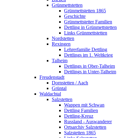
Grünmettstetten
Grünmettstetten 1865
Geschichte
Grünmettstetter Familien
Dettling in Grünmettstetten
Links Grünmettstetten
Nordstetten
Rexingen
Lehrerfamilie Dettling
Dettlings im 1. Weltkrieg
Talheim
Dettlings in Ober-Talheim
Dettlings in Unter-Talheim
Freudenstadt
Dornstetten / Aach
Grüntal
Waldachtal
Salzstetten
Wappen mit Schwan
Dettling Familien
Dettling-Kreuz
Russland - Auswanderer
Ortsarchiv Salzstetten
Salzstetten 1865