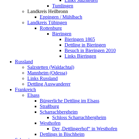
Links Salzstetten
Tumlingen
Landkreis Heilbronn
Eppingen / Mühlbach
Landkreis Tübingen
Rottenburg
Bieringen
Bieringen 1865
Dettling in Bieringen
Besuch in Bieringen 2010
Links Bieringen
Russland
Salzstetten (Waldachtal)
Mannheim (Odessa)
Links Russland
Dettling Auswanderer
Frankreich
Elsass
Bürgerliche Dettling im Elsass
Straßburg
Scharrachbergheim
Schloss Scharrachbergheim
Westhofen
Der ,Dettlingerhof“ in Westhofen
Dettlings in Bischheim