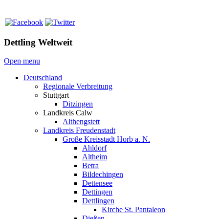
Dettling Weltweit
Open menu
Deutschland
Regionale Verbreitung
Stuttgart
Ditzingen
Landkreis Calw
Althengstett
Landkreis Freudenstadt
Große Kreisstadt Horb a. N.
Ahldorf
Altheim
Betra
Bildechingen
Dettensee
Dettingen
Dettlingen
Kirche St. Pantaleon
Dießen