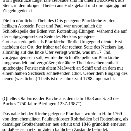
wohl geschütze Lage. Die Gebäude sind im untern Stockwerk aus
Stein, in den übrigen Theilen aus Holz gebaut und durchgängig mit
Ziegeln gedeckt.
Die im nördlichen Theil des Orts gelegene Pfarrkirche zu den
heiligen Aposteln Peter und Paul war ursprünglich die
Schloßkapelle der Edlen von Rottenburg-Ehingen, während die auf
der entgegengesetzten Seite des Neckars gelegene
Gottesackerkapelle als Pfarrkirche für die Umgegend diente. Erst
nachdem der Ort, der früher uaf der rechten Seite des Neckars lag.
allmählig auf das linke Ufer verlegt wurde, was im 17. Jhd.
vorgegangen sein soll, wurde die Schloßkapelle zur Pfarrkirche
umgewandelt und vergrößert; der ältere Theil derselben enthält
spitzbogige Fenster mit altem Maßwerk an Schiff und an dem mit
einem halben Sechseck schließenden Chor. Ueber dem Eingang des
neuen (westlichen) Theils ist die Jahreszahl 1788 angebracht.
(Quelle: Okularriss der Kirche aus dem Jahr 1823 aus S. 30 des
Buches "750 Jahre Bieringen 1237-1987")
Das nahe bei der Kirche gelegene Pfarrhaus wurde in Hahr 1769
von dem ehemaligen Paulinerkloster Rohrhalden bei Rottenburg, als
damaliger Großzehentherr, neu erbaut und 1846 gründlich erneuert,
so daß es sich jetzt in gutem baulichen Zustande befindet.