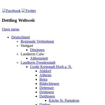
Dettling Weltweit
Open menu
Deutschland
Regionale Verbreitung
Stuttgart
Ditzingen
Landkreis Calw
Althengstett
Landkreis Freudenstadt
Große Kreisstadt Horb a. N.
Ahldorf
Altheim
Betra
Bildechingen
Dettensee
Dettingen
Dettlingen
Kirche St. Pantaleon
Dießen