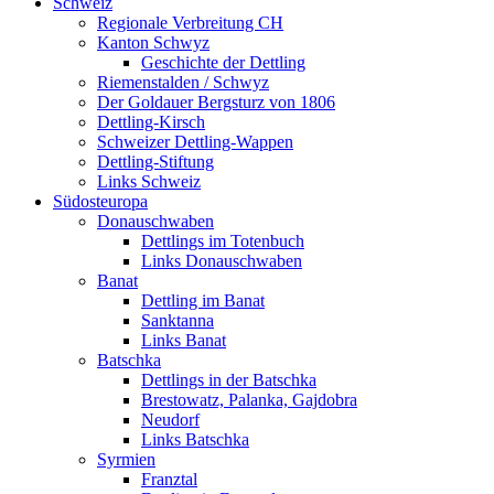
Schweiz
Regionale Verbreitung CH
Kanton Schwyz
Geschichte der Dettling
Riemenstalden / Schwyz
Der Goldauer Bergsturz von 1806
Dettling-Kirsch
Schweizer Dettling-Wappen
Dettling-Stiftung
Links Schweiz
Südosteuropa
Donauschwaben
Dettlings im Totenbuch
Links Donauschwaben
Banat
Dettling im Banat
Sanktanna
Links Banat
Batschka
Dettlings in der Batschka
Brestowatz, Palanka, Gajdobra
Neudorf
Links Batschka
Syrmien
Franztal