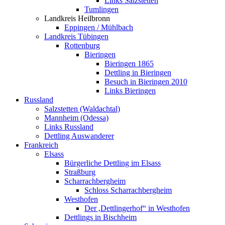
Links Salzstetten
Tumlingen
Landkreis Heilbronn
Eppingen / Mühlbach
Landkreis Tübingen
Rottenburg
Bieringen
Bieringen 1865
Dettling in Bieringen
Besuch in Bieringen 2010
Links Bieringen
Russland
Salzstetten (Waldachtal)
Mannheim (Odessa)
Links Russland
Dettling Auswanderer
Frankreich
Elsass
Bürgerliche Dettling im Elsass
Straßburg
Scharrachbergheim
Schloss Scharrachbergheim
Westhofen
Der ,Dettlingerhof“ in Westhofen
Dettlings in Bischheim