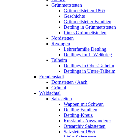
Grünmettstetten
Grünmettstetten 1865
Geschichte
Grünmettstetter Familien
Dettling in Grünmettstetten
Links Grünmettstetten
Nordstetten
Rexingen
Lehrerfamilie Dettling
Dettlings im 1. Weltkrieg
Talheim
Dettlings in Ober-Talheim
Dettlings in Unter-Talheim
Freudenstadt
Dornstetten / Aach
Grüntal
Waldachtal
Salzstetten
Wappen mit Schwan
Dettling Familien
Dettling-Kreuz
Russland - Auswanderer
Ortsarchiv Salzstetten
Salzstetten 1865