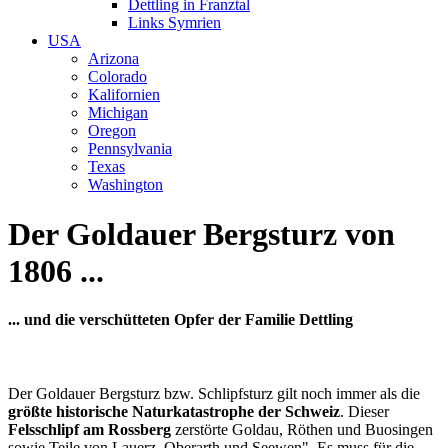
Dettling in Franztal
Links Symrien
USA
Arizona
Colorado
Kalifornien
Michigan
Oregon
Pennsylvania
Texas
Washington
Der Goldauer Bergsturz von
1806 ...
... und die verschütteten Opfer der Familie Dettling
Der Goldauer Bergsturz bzw. Schlipfsturz gilt noch immer als die
größte historische Naturkatastrophe der Schweiz
. Dieser
Felsschlipf am Rossberg
zerstörte Goldau, Röthen und Buosingen
sowie Teile von Lauerz, Oberarth und Seewen". Es muss für die