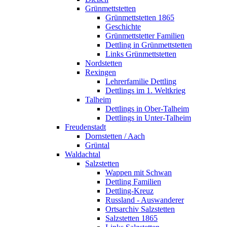
Grünmettstetten
Grünmettstetten 1865
Geschichte
Grünmettstetter Familien
Dettling in Grünmettstetten
Links Grünmettstetten
Nordstetten
Rexingen
Lehrerfamilie Dettling
Dettlings im 1. Weltkrieg
Talheim
Dettlings in Ober-Talheim
Dettlings in Unter-Talheim
Freudenstadt
Dornstetten / Aach
Grüntal
Waldachtal
Salzstetten
Wappen mit Schwan
Dettling Familien
Dettling-Kreuz
Russland - Auswanderer
Ortsarchiv Salzstetten
Salzstetten 1865