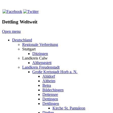
Dettling Weltweit
Open menu
Deutschland
Regionale Verbreitung
Stuttgart
Ditzingen
Landkreis Calw
Althengstett
Landkreis Freudenstadt
Große Kreisstadt Horb a. N.
Ahldorf
Altheim
Betra
Bildechingen
Dettensee
Dettingen
Dettlingen
Kirche St. Pantaleon
Dießen