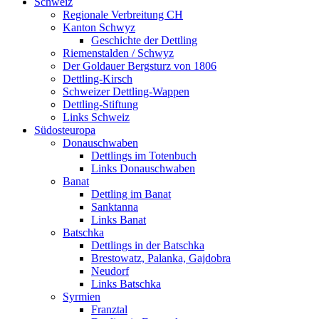
Schweiz
Regionale Verbreitung CH
Kanton Schwyz
Geschichte der Dettling
Riemenstalden / Schwyz
Der Goldauer Bergsturz von 1806
Dettling-Kirsch
Schweizer Dettling-Wappen
Dettling-Stiftung
Links Schweiz
Südosteuropa
Donauschwaben
Dettlings im Totenbuch
Links Donauschwaben
Banat
Dettling im Banat
Sanktanna
Links Banat
Batschka
Dettlings in der Batschka
Brestowatz, Palanka, Gajdobra
Neudorf
Links Batschka
Syrmien
Franztal