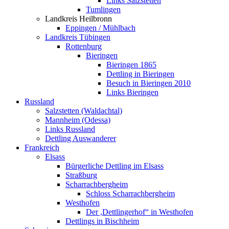
Links Salzstetten
Tumlingen
Landkreis Heilbronn
Eppingen / Mühlbach
Landkreis Tübingen
Rottenburg
Bieringen
Bieringen 1865
Dettling in Bieringen
Besuch in Bieringen 2010
Links Bieringen
Russland
Salzstetten (Waldachtal)
Mannheim (Odessa)
Links Russland
Dettling Auswanderer
Frankreich
Elsass
Bürgerliche Dettling im Elsass
Straßburg
Scharrachbergheim
Schloss Scharrachbergheim
Westhofen
Der ,Dettlingerhof“ in Westhofen
Dettlings in Bischheim