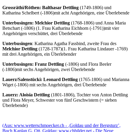
Grossräthi/Röthen: Balthasar Dettling
(1749-1806) und
Katharina Schelbert (-1806)mit acht Angehörigen, eine Überlebende
Unterbusingen: Melchior Dettling
(1768-1806) und Anna Maria
Betschart (-1806) (1. Frau Katharina Eichhorn (-1791))mit vier
Angehörigen verschüttet, drei Überlebende
Unterbusingen
: Katharina Agatha Fassbind, zweite Frau des
Melchior Dettling
(1728-1787)(1. Frau Katharina Lindauer -1769)
mit drei Angehörigen, ein Überlebender
Unterbusingen: Franz Dettling
(-1806) und Flora Beeler
(-1806)mit sechs Angehörigen, zwei Überlebende
Lauerz/Salenstücki: Leonard Dettling
(1765-1806) und Marianna
Wiget (-1806) mit sechs Angehörigen, drei Überlebende
Lauerz: Aloisia Dettling
(1801-1806), Tochter von Anton Dettling
und Flora Meyer, Schwester von fünf Geschwistern (= sieben
Überlebende)
(Aus: www.wetterschmoecker.ch - ‚Goldau und der Bergsturz’,
Buch Kaplan G. Ott, Goldau; www.chbilder.net - Die Neue