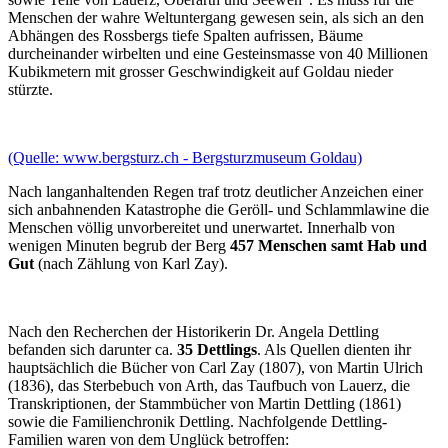
Menschen der wahre Weltuntergang gewesen sein, als sich an den
Abhängen des Rossbergs tiefe Spalten aufrissen, Bäume
durcheinander wirbelten und eine Gesteinsmasse von 40 Millionen
Kubikmetern mit grosser Geschwindigkeit auf Goldau nieder
stürzte.
(Quelle: www.bergsturz.ch - Bergsturzmuseum Goldau)
Nach langanhaltenden Regen traf trotz deutlicher Anzeichen einer
sich anbahnenden Katastrophe die Geröll- und Schlammlawine die
Menschen völlig unvorbereitet und unerwartet. Innerhalb von
wenigen Minuten begrub der Berg
457 Menschen samt Hab und
Gut
(nach Zählung von Karl Zay).
Nach den Recherchen der Historikerin Dr. Angela Dettling
befanden sich darunter ca.
35 Dettlings
. Als Quellen dienten ihr
hauptsächlich die Bücher von Carl Zay (1807), von Martin Ulrich
(1836), das Sterbebuch von Arth, das Taufbuch von Lauerz, die
Transkriptionen, der Stammbücher von Martin Dettling (1861)
sowie die Familienchronik Dettling. Nachfolgende Dettling-
Familien waren von dem Unglück betroffen: