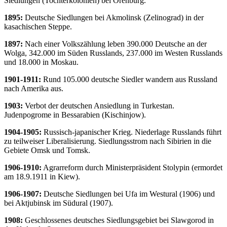
Siedlungen (Tochterkolonien) bei Orenburg.
1895:
Deutsche Siedlungen bei Akmolinsk (Zelinograd) in der
kasachischen Steppe.
1897:
Nach einer Volkszählung leben 390.000 Deutsche an der
Wolga, 342.000 im Süden Russlands, 237.000 im Westen Russlands
und 18.000 in Moskau.
1901-1911:
Rund 105.000 deutsche Siedler wandern aus Russland
nach Amerika aus.
1903:
Verbot der deutschen Ansiedlung in Turkestan.
Judenpogrome in Bessarabien (Kischinjow).
1904-1905:
Russisch-japanischer Krieg. Niederlage Russlands führt
zu teilweiser Liberalisierung. Siedlungsstrom nach Sibirien in die
Gebiete Omsk und Tomsk.
1906-1910:
Agrarreform durch Ministerpräsident Stolypin (ermordet
am 18.9.1911 in Kiew).
1906-1907:
Deutsche Siedlungen bei Ufa im Westural (1906) und
bei Aktjubinsk im Südural (1907).
1908:
Geschlossenes deutsches Siedlungsgebiet bei Slawgorod in