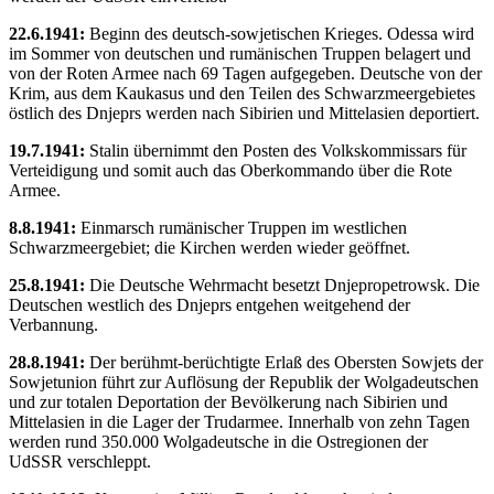
22.6.1941:
Beginn des deutsch-sowjetischen Krieges. Odessa wird
im Sommer von deutschen und rumänischen Truppen belagert und
von der Roten Armee nach 69 Tagen aufgegeben. Deutsche von der
Krim, aus dem Kaukasus und den Teilen des Schwarzmeergebietes
östlich des Dnjeprs werden nach Sibirien und Mittelasien deportiert.
19.7.1941:
Stalin übernimmt den Posten des Volkskommissars für
Verteidigung und somit auch das Oberkommando über die Rote
Armee.
8.8.1941:
Einmarsch rumänischer Truppen im westlichen
Schwarzmeergebiet; die Kirchen werden wieder geöffnet.
25.8.1941:
Die Deutsche Wehrmacht besetzt Dnjepropetrowsk. Die
Deutschen westlich des Dnjeprs entgehen weitgehend der
Verbannung.
28.8.1941:
Der berühmt-berüchtigte Erlaß des Obersten Sowjets der
Sowjetunion führt zur Auflösung der Republik der Wolgadeutschen
und zur totalen Deportation der Bevölkerung nach Sibirien und
Mittelasien in die Lager der Trudarmee. Innerhalb von zehn Tagen
werden rund 350.000 Wolgadeutsche in die Ostregionen der
UdSSR verschleppt.