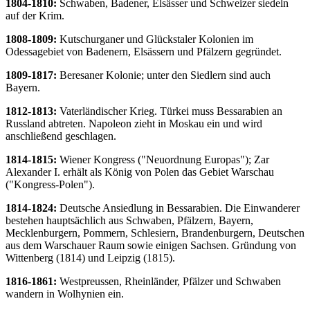
1804-1810:
Schwaben, Badener, Elsässer und Schweizer siedeln
auf der Krim.
1808-1809:
Kutschurganer und Glückstaler Kolonien im
Odessagebiet von Badenern, Elsässern und Pfälzern gegründet.
1809-1817:
Beresaner Kolonie; unter den Siedlern sind auch
Bayern.
1812-1813:
Vaterländischer Krieg. Türkei muss Bessarabien an
Russland abtreten. Napoleon zieht in Moskau ein und wird
anschließend geschlagen.
1814-1815:
Wiener Kongress ("Neuordnung Europas"); Zar
Alexander I. erhält als König von Polen das Gebiet Warschau
("Kongress-Polen").
1814-1824:
Deutsche Ansiedlung in Bessarabien. Die Einwanderer
bestehen hauptsächlich aus Schwaben, Pfälzern, Bayern,
Mecklenburgern, Pommern, Schlesiern, Brandenburgern, Deutschen
aus dem Warschauer Raum sowie einigen Sachsen. Gründung von
Wittenberg (1814) und Leipzig (1815).
1816-1861:
Westpreussen, Rheinländer, Pfälzer und Schwaben
wandern in Wolhynien ein.