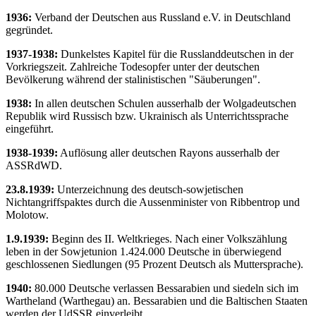
1936:
Verband der Deutschen aus Russland e.V. in Deutschland
gegründet.
1937-1938:
Dunkelstes Kapitel für die Russlanddeutschen in der
Vorkriegszeit. Zahlreiche Todesopfer unter der deutschen
Bevölkerung während der stalinistischen "Säuberungen".
1938:
In allen deutschen Schulen ausserhalb der Wolgadeutschen
Republik wird Russisch bzw. Ukrainisch als Unterrichtssprache
eingeführt.
1938-1939:
Auflösung aller deutschen Rayons ausserhalb der
ASSRdWD.
23.8.1939:
Unterzeichnung des deutsch-sowjetischen
Nichtangriffspaktes durch die Aussenminister von Ribbentrop und
Molotow.
1.9.1939:
Beginn des II. Weltkrieges. Nach einer Volkszählung
leben in der Sowjetunion 1.424.000 Deutsche in überwiegend
geschlossenen Siedlungen (95 Prozent Deutsch als Muttersprache).
1940:
80.000 Deutsche verlassen Bessarabien und siedeln sich im
Wartheland (Warthegau) an. Bessarabien und die Baltischen Staaten
werden der UdSSR einverleibt.