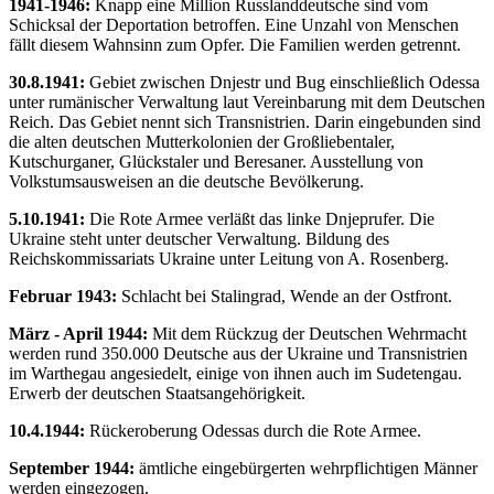
1941-1946:
Knapp eine Million Russlanddeutsche sind vom
Schicksal der Deportation betroffen. Eine Unzahl von Menschen
fällt diesem Wahnsinn zum Opfer. Die Familien werden getrennt.
30.8.1941:
Gebiet zwischen Dnjestr und Bug einschließlich Odessa
unter rumänischer Verwaltung laut Vereinbarung mit dem Deutschen
Reich. Das Gebiet nennt sich Transnistrien. Darin eingebunden sind
die alten deutschen Mutterkolonien der Großliebentaler,
Kutschurganer, Glückstaler und Beresaner. Ausstellung von
Volkstumsausweisen an die deutsche Bevölkerung.
5.10.1941:
Die Rote Armee verläßt das linke Dnjeprufer. Die
Ukraine steht unter deutscher Verwaltung. Bildung des
Reichskommissariats Ukraine unter Leitung von A. Rosenberg.
Februar 1943:
Schlacht bei Stalingrad, Wende an der Ostfront.
März - April 1944:
Mit dem Rückzug der Deutschen Wehrmacht
werden rund 350.000 Deutsche aus der Ukraine und Transnistrien
im Warthegau angesiedelt, einige von ihnen auch im Sudetengau.
Erwerb der deutschen Staatsangehörigkeit.
10.4.1944:
Rückeroberung Odessas durch die Rote Armee.
September 1944:
ämtliche eingebürgerten wehrpflichtigen Männer
werden eingezogen.