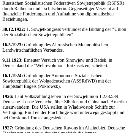
Russischen Sozialistischen Föderativen Sowjetrepublik (RSFSR)
durch Rathenau und Tschitscherin. Gegenseitiger Verzicht auf
finanzielle Forderungen und Aufnahme von diplomatischen
Beziehungen.
30.12.1922:
1. Sowjetkongress verkündet die Bildung der "Union
der Sozialistischen Sowjetrepubliken".
16.5.1923:
Gründung des Allrussischen Mennonitischen
Landwirtschaftlichen Verbandes.
9.11.1923:
Erneuter Versuch von Sinowjew und Radek, in
Deutschland die "Weltrevolution" fortzusetzen, scheitert.
16.1.1924:
Gründung der Autonomen Sozialistischen
Sowjetrepublik der Wolgadeutschen (ASSRdWD) mit der
Hauptstadt Engels (Pokrowsk).
1926:
Laut Volkszählung leben in der Sowjetunion 1.238.539
Deutsche. Letzte Versuche, über Sibirien und China nach Amerika
auszuwandern. Die USA stellen in Wladiwostok Schiffe zur
Verfügung. Ein Teil der Flüchtlinge wird unterwegs gestoppt und
bei Omsk und Tomsk angesiedelt.
1927:
Gründung des Deutschen Rayons im Altaigebiet. Deutsche