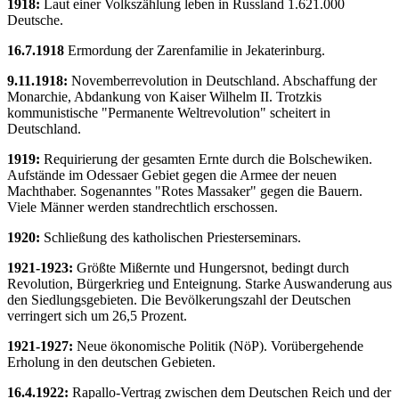
1918:
Laut einer Volkszählung leben in Russland 1.621.000
Deutsche.
16.7.1918
Ermordung der Zarenfamilie in Jekaterinburg.
9.11.1918:
Novemberrevolution in Deutschland. Abschaffung der
Monarchie, Abdankung von Kaiser Wilhelm II. Trotzkis
kommunistische "Permanente Weltrevolution" scheitert in
Deutschland.
1919:
Requirierung der gesamten Ernte durch die Bolschewiken.
Aufstände im Odessaer Gebiet gegen die Armee der neuen
Machthaber. Sogenanntes "Rotes Massaker" gegen die Bauern.
Viele Männer werden standrechtlich erschossen.
1920:
Schließung des katholischen Priesterseminars.
1921-1923:
Größte Mißernte und Hungersnot, bedingt durch
Revolution, Bürgerkrieg und Enteignung. Starke Auswanderung aus
den Siedlungsgebieten. Die Bevölkerungszahl der Deutschen
verringert sich um 26,5 Prozent.
1921-1927:
Neue ökonomische Politik (NöP). Vorübergehende
Erholung in den deutschen Gebieten.
16.4.1922:
Rapallo-Vertrag zwischen dem Deutschen Reich und der