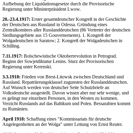
Aufhebung der Liquidationsgesetze durch die Provisorische
Regierung unter Ministerpräsident Lwow.
20.-23.4.1917:
Erster gesamtdeutscher Kongreß in der Geschichte
der Deutschen aus Russland in Odessa. Gründung eines
Zentralkomitees aller Russlanddeutschen (86 Vertreter der deutschen
Siedlungsgebiete aus 15 Gouvernements). 1. Kongreß der
Wolgadeutschen in Saratow; 2. Kongreß der Wolgadeutschen in
Schilling.
7.11.1917:
Bolschewistische Oktoberrevolution in Petrograd.
Beginn der Sowjetdiktatur Lenins. Sturz der Provisorischen
Regierung unter Kerenski.
3.3.1918:
Frieden von Brest-Litowsk zwischen Deutschland und
Russland. Repatriierungsklausel zugunsten der Russlanddeutschen.
Auf Wunsch werden von deutscher Seite Schutzbriefe an
Volksdeutsche ausgestellt. Davon wissen aber nur sehr wenige, und
es gelingt nur einzelnen Personen, in den Westen zu kommen.
Verzicht Russlands auf das Baltikum und Polen. Bessarabien kommt
zu Rumänien.
April 1918:
Schaffung eines "Kommissariats für deutsche
Angelegenheiten an der Wolga" unter Leitung von Ernst Reuter.