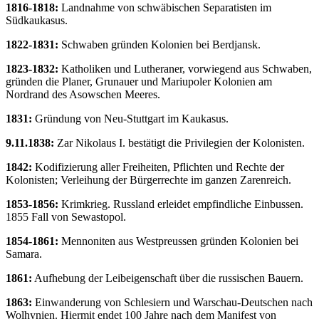
1816-1818:
Landnahme von schwäbischen Separatisten im
Südkaukasus.
1822-1831:
Schwaben gründen Kolonien bei Berdjansk.
1823-1832:
Katholiken und Lutheraner, vorwiegend aus Schwaben,
gründen die Planer, Grunauer und Mariupoler Kolonien am
Nordrand des Asowschen Meeres.
1831:
Gründung von Neu-Stuttgart im Kaukasus.
9.11.1838:
Zar Nikolaus I. bestätigt die Privilegien der Kolonisten.
1842:
Kodifizierung aller Freiheiten, Pflichten und Rechte der
Kolonisten; Verleihung der Bürgerrechte im ganzen Zarenreich.
1853-1856:
Krimkrieg. Russland erleidet empfindliche Einbussen.
1855 Fall von Sewastopol.
1854-1861:
Mennoniten aus Westpreussen gründen Kolonien bei
Samara.
1861:
Aufhebung der Leibeigenschaft über die russischen Bauern.
1863:
Einwanderung von Schlesiern und Warschau-Deutschen nach
Wolhynien. Hiermit endet 100 Jahre nach dem Manifest von