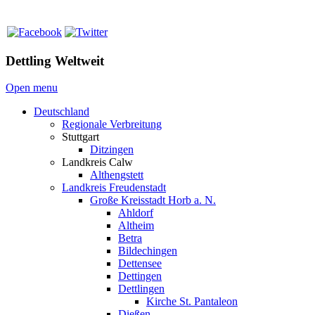
Dettling Weltweit
Open menu
Deutschland
Regionale Verbreitung
Stuttgart
Ditzingen
Landkreis Calw
Althengstett
Landkreis Freudenstadt
Große Kreisstadt Horb a. N.
Ahldorf
Altheim
Betra
Bildechingen
Dettensee
Dettingen
Dettlingen
Kirche St. Pantaleon
Dießen