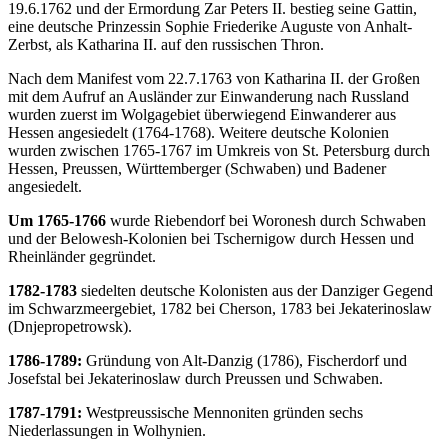
19.6.1762 und der Ermordung Zar Peters II. bestieg seine Gattin,
eine deutsche Prinzessin Sophie Friederike Auguste von Anhalt-
Zerbst, als Katharina II. auf den russischen Thron.
Nach dem Manifest vom 22.7.1763 von Katharina II. der Großen
mit dem Aufruf an Ausländer zur Einwanderung nach Russland
wurden zuerst im Wolgagebiet überwiegend Einwanderer aus
Hessen angesiedelt (1764-1768). Weitere deutsche Kolonien
wurden zwischen 1765-1767 im Umkreis von St. Petersburg durch
Hessen, Preussen, Württemberger (Schwaben) und Badener
angesiedelt.
Um 1765-1766
wurde Riebendorf bei Woronesh durch Schwaben
und der Belowesh-Kolonien bei Tschernigow durch Hessen und
Rheinländer gegründet.
1782-1783
siedelten deutsche Kolonisten aus der Danziger Gegend
im Schwarzmeergebiet, 1782 bei Cherson, 1783 bei Jekaterinoslaw
(Dnjepropetrowsk).
1786-1789:
Gründung von Alt-Danzig (1786), Fischerdorf und
Josefstal bei Jekaterinoslaw durch Preussen und Schwaben.
1787-1791:
Westpreussische Mennoniten gründen sechs
Niederlassungen in Wolhynien.