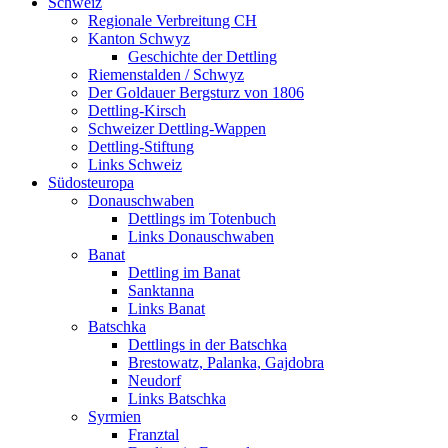
Schweiz
Regionale Verbreitung CH
Kanton Schwyz
Geschichte der Dettling
Riemenstalden / Schwyz
Der Goldauer Bergsturz von 1806
Dettling-Kirsch
Schweizer Dettling-Wappen
Dettling-Stiftung
Links Schweiz
Südosteuropa
Donauschwaben
Dettlings im Totenbuch
Links Donauschwaben
Banat
Dettling im Banat
Sanktanna
Links Banat
Batschka
Dettlings in der Batschka
Brestowatz, Palanka, Gajdobra
Neudorf
Links Batschka
Syrmien
Franztal