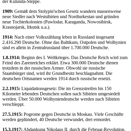
der Kulunda-Steppe.
1909:
Gemäß dem Stolypin'schen Gesetz wandern massenweise
neue Siedler nach Westsibirien und Nordturkestan und gründen
neue Tochterkolonien (Pawlodar, Karaganda, Nowosibirsk,
Krasnojarsk, Irkutsk u.a.).
1914:
Nach einer Volkszählung leben in Russland insgesamt
2.416.290 Deutsche. Ohne das Baltikum, Ostpolen und Wolhynien
sind es allein in Zentralrussland über 1.700.000 Deutsche.
1.8.1914:
Beginn des I. Weltkrieges. Das Deutsche Reich wird zum
Feind des Zarenreiches erklärt. Etwa 300.000 Deutsche dienen
trotzdem in der russischen Armee. Obwohl sie russische
Staatsbürger sind, wird ihr Grundbesitz beschlagnahmt. Die
deutschen Ortsnamen werden 1914 durch russische ersetzt.
2.2.1915:
Liquidationsgesetz: Die im Grenzstreifen bis 150
Kilometer lebenden Deutschen sollen nach Sibirien umgesiedelt
werden. Über 50.000 Wolhyniendeutsche werden nach Sibirien
verschleppt.
27.5.1915:
Pogrome gegen Deutsche in Moskau. Viele Geschäfte
werden geplündert, 40 Deutsche verwundet, drei ermordet.
15.3.1917:
Abdankung Nikolaus II. durch die Februar-Revolution.