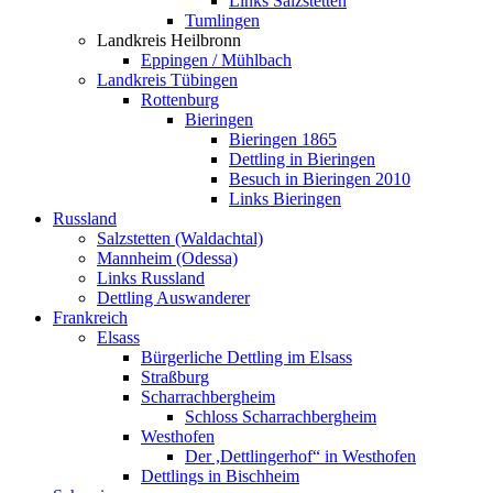
Links Salzstetten
Tumlingen
Landkreis Heilbronn
Eppingen / Mühlbach
Landkreis Tübingen
Rottenburg
Bieringen
Bieringen 1865
Dettling in Bieringen
Besuch in Bieringen 2010
Links Bieringen
Russland
Salzstetten (Waldachtal)
Mannheim (Odessa)
Links Russland
Dettling Auswanderer
Frankreich
Elsass
Bürgerliche Dettling im Elsass
Straßburg
Scharrachbergheim
Schloss Scharrachbergheim
Westhofen
Der ,Dettlingerhof“ in Westhofen
Dettlings in Bischheim