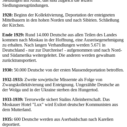
Siedlungen am Amur; das sind zugleich die letzten
Siedlungsneugründungen.
1928:
Beginn der Kollektivierung, Deportation der enteigneten
Mittelbauern in den hohen Norden und nach Sibirien. Schließung
der Kirchen.
Ende 1929:
Rund 14.000 Deutsche aus allen Teilen des Landes
kommen nach Moskau in der Hoffnung, eine Ausreisegenehmigung
zu erhalten. Nach langen Verhandlungen werden 5.671 in
Deutschland - nur zur Durchreise! - aufgenommen und nach Nord-
und Südamerika weitergeleitet. Die anderen werden gewaltsam
zurücktransportiert.
1930:
50.000 Deutsche von der ersten Massendeportation betroffen.
1932-1933:
Zweite sowjetische Missernte als Folge von
Zwangskollektivierung und Enteignung. Ungezählte Deutsche an
der Wolga und in der Ukraine sterben den Hungertod.
1933-1939:
Terrorwelle sichert Stalins Alleinherrschaft. Das
Moskauer Hotel "Lux" wird Exilort deutscher Kommunisten aus
dem Mutterland.
1935:
600 Deutsche werden aus Aserbaidschan nach Karelien
deportiert.