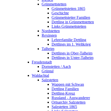
Grünmettstetten
Grünmettstetten 1865
Geschichte
Grünmettstetter Familien
Dettling in Grünmettstetten
Links Grünmettstetten
Nordstetten
Rexingen
Lehrerfamilie Dettling
Dettlings im 1. Weltkrieg
Talheim
Dettlings in Ober-Talheim
Dettlings in Unter-Talheim
Freudenstadt
Dornstetten / Aach
Grüntal
Waldachtal
Salzstetten
Wappen mit Schwan
Dettling Familien
Dettling-Kreuz
Russland - Auswanderer
Ortsarchiv Salzstetten
Salzstetten 1865