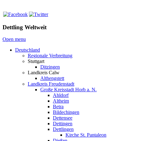
Dettling Weltweit
Open menu
Deutschland
Regionale Verbreitung
Stuttgart
Ditzingen
Landkreis Calw
Althengstett
Landkreis Freudenstadt
Große Kreisstadt Horb a. N.
Ahldorf
Altheim
Betra
Bildechingen
Dettensee
Dettingen
Dettlingen
Kirche St. Pantaleon
Dießen