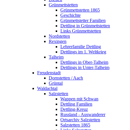
Grünmettstetten
Grünmettstetten 1865
Geschichte
Grünmettstetter Familien
Dettling in Grünmettstetten
Links Grünmettstetten
Nordstetten
Rexingen
Lehrerfamilie Dettling
Dettlings im 1. Weltkrieg
Talheim
Dettlings in Ober-Talheim
Dettlings in Unter-Talheim
Freudenstadt
Dornstetten / Aach
Grüntal
Waldachtal
Salzstetten
Wappen mit Schwan
Dettling Familien
Dettling-Kreuz
Russland - Auswanderer
Ortsarchiv Salzstetten
Salzstetten 1865