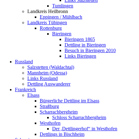
Links Salzstetten
Tumlingen
Landkreis Heilbronn
Eppingen / Mühlbach
Landkreis Tübingen
Rottenburg
Bieringen
Bieringen 1865
Dettling in Bieringen
Besuch in Bieringen 2010
Links Bieringen
Russland
Salzstetten (Waldachtal)
Mannheim (Odessa)
Links Russland
Dettling Auswanderer
Frankreich
Elsass
Bürgerliche Dettling im Elsass
Straßburg
Scharrachbergheim
Schloss Scharrachbergheim
Westhofen
Der ,Dettlingerhof“ in Westhofen
Dettlings in Bischheim