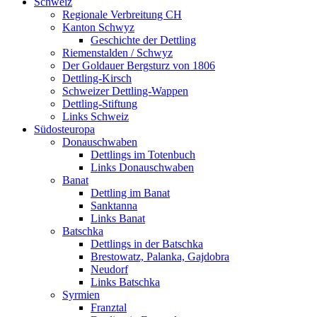
Schweiz
Regionale Verbreitung CH
Kanton Schwyz
Geschichte der Dettling
Riemenstalden / Schwyz
Der Goldauer Bergsturz von 1806
Dettling-Kirsch
Schweizer Dettling-Wappen
Dettling-Stiftung
Links Schweiz
Südosteuropa
Donauschwaben
Dettlings im Totenbuch
Links Donauschwaben
Banat
Dettling im Banat
Sanktanna
Links Banat
Batschka
Dettlings in der Batschka
Brestowatz, Palanka, Gajdobra
Neudorf
Links Batschka
Syrmien
Franztal