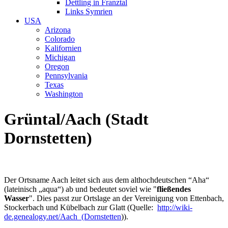
Dettling in Franztal
Links Symrien
USA
Arizona
Colorado
Kalifornien
Michigan
Oregon
Pennsylvania
Texas
Washington
Grüntal/Aach (Stadt
Dornstetten)
Der Ortsname Aach leitet sich aus dem althochdeutschen “Aha“
(lateinisch „aqua“) ab und bedeutet soviel wie "
fließendes
Wasser
". Dies passt zur Ortslage an der Vereinigung von Ettenbach,
Stockerbach und Kübelbach zur Glatt (Quelle:
http://wiki-
de.genealogy.net/Aach_(Dornstetten
)).