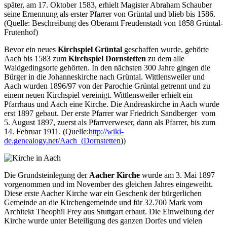
später, am 17. Oktober 1583, erhielt Magister Abraham Schauber
seine Ernennung als erster Pfarrer von Grüntal und blieb bis 1586.
(Quelle: Beschreibung des Oberamt Freudenstadt von 1858 Grüntal-
Frutenhof)
Bevor ein neues
Kirchspiel Grüntal
geschaffen wurde, gehörte
Aach bis 1583 zum
Kirchspiel Dornstetten
zu dem alle
Waldgedingsorte gehörten. In den nächsten 300 Jahre gingen die
Bürger in die Johanneskirche nach Grüntal. Wittlensweiler und
Aach wurden 1896/97 von der Parochie Grüntal getrennt und zu
einem neuen Kirchspiel vereinigt. Wittlensweiler erhielt ein
Pfarrhaus und Aach eine Kirche. Die Andreaskirche in Aach wurde
erst 1897 gebaut. Der erste Pfarrer war Friedrich Sandberger vom
5. August 1897, zuerst als Pfarrverweser, dann als Pfarrer, bis zum
14. Februar 1911. (Quelle:
http://wiki-
de.genealogy.net/Aach_(Dornstetten
))
Die Grundsteinlegung der
Aacher Kirche
wurde am 3. Mai 1897
vorgenommen und im November des gleichen Jahres eingeweiht.
Diese erste Aacher Kirche war ein Geschenk der bürgerlichen
Gemeinde an die Kirchengemeinde und für 32.700 Mark vom
Architekt Theophil Frey aus Stuttgart erbaut. Die Einweihung der
Kirche wurde unter Beteiligung des ganzen Dorfes und vielen