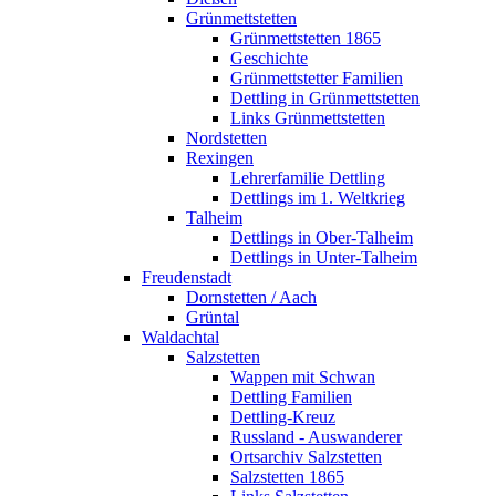
Grünmettstetten
Grünmettstetten 1865
Geschichte
Grünmettstetter Familien
Dettling in Grünmettstetten
Links Grünmettstetten
Nordstetten
Rexingen
Lehrerfamilie Dettling
Dettlings im 1. Weltkrieg
Talheim
Dettlings in Ober-Talheim
Dettlings in Unter-Talheim
Freudenstadt
Dornstetten / Aach
Grüntal
Waldachtal
Salzstetten
Wappen mit Schwan
Dettling Familien
Dettling-Kreuz
Russland - Auswanderer
Ortsarchiv Salzstetten
Salzstetten 1865