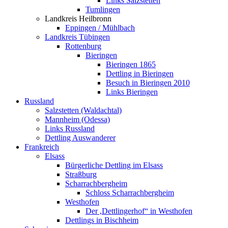
Links Salzstetten
Tumlingen
Landkreis Heilbronn
Eppingen / Mühlbach
Landkreis Tübingen
Rottenburg
Bieringen
Bieringen 1865
Dettling in Bieringen
Besuch in Bieringen 2010
Links Bieringen
Russland
Salzstetten (Waldachtal)
Mannheim (Odessa)
Links Russland
Dettling Auswanderer
Frankreich
Elsass
Bürgerliche Dettling im Elsass
Straßburg
Scharrachbergheim
Schloss Scharrachbergheim
Westhofen
Der ,Dettlingerhof“ in Westhofen
Dettlings in Bischheim