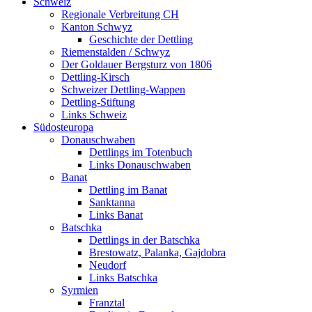
Schweiz
Regionale Verbreitung CH
Kanton Schwyz
Geschichte der Dettling
Riemenstalden / Schwyz
Der Goldauer Bergsturz von 1806
Dettling-Kirsch
Schweizer Dettling-Wappen
Dettling-Stiftung
Links Schweiz
Südosteuropa
Donauschwaben
Dettlings im Totenbuch
Links Donauschwaben
Banat
Dettling im Banat
Sanktanna
Links Banat
Batschka
Dettlings in der Batschka
Brestowatz, Palanka, Gajdobra
Neudorf
Links Batschka
Syrmien
Franztal