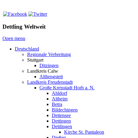
Dettling Weltweit
Open menu
Deutschland
Regionale Verbreitung
Stuttgart
Ditzingen
Landkreis Calw
Althengstett
Landkreis Freudenstadt
Große Kreisstadt Horb a. N.
Ahldorf
Altheim
Betra
Bildechingen
Dettensee
Dettingen
Dettlingen
Kirche St. Pantaleon
Dießen