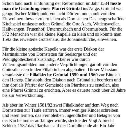
Schon bald nach Einführung der Reformation im Jahr
1534 fasste
man die Gründung einer Pfarrei Grüntal
ins Auge. Grüntal war
geografischer Mittelpunkt von acht Dörfern und somit von den
Einwohnern besser zu erreichen als Dornstetten.Das neugeschaffene
Kirchspiel umfasste neben Grüntal die Orte Aach, Wittlensweiler,
Hallwangen, Frutenhof, Untermusbach und Obermusbach. Für die
572 Menschen war die kleine Kapelle zu klein und so konnte man
1592 das erweiterte Gotteshaus, die Johanneskirche, einweihen.
Für die kleine gotische Kapelle war der erste Diakon der
Martinskirche von Dornstetten für Seelsorge und der
Predigtgottesdienst zuständig. Aber er war durch
Witterungsunbilden und andere Verpflichtungen gar oft von den
Gottesdiensten in den Filialkirchen abgehalten. Dieser Missstand
veranlasste die
Filialkirche Grüntal 1559 und 1560
zur Bitte an
den Herzog Christoph, den Diakon nach Grüntal zu beordern und
ihm dort als Pfarrer der Gemeinde ein Pfarrhaus zu erstellen, also
eine Pfarrei Grüntal zu errichten. Aber es dauerte noch über 20 Jahre
bis zur Verwirklichung.
Als aber im Winter 1581/82 zwei Filialkinder auf dem Weg nach
Dornstetten zur Taufe erfroren, immer weniger Kinder schreiben
und lesen lernten, das Fernbleiben Jugendlicher und Betagter von
der Kirche immer auffälliger wurde, steckte der Vogt Albrecht
Schleck 1582 das Pfarrhaus auf der Dorfallmende ab. Ein Jahr