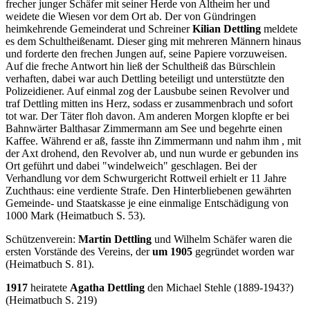
frecher junger Schäfer mit seiner Herde von Altheim her und
weidete die Wiesen vor dem Ort ab. Der von Gündringen
heimkehrende Gemeinderat und Schreiner
Kilian Dettling
meldete
es dem Schultheißenamt. Dieser ging mit mehreren Männern hinaus
und forderte den frechen Jungen auf, seine Papiere vorzuweisen.
Auf die freche Antwort hin ließ der Schultheiß das Bürschlein
verhaften, dabei war auch Dettling beteiligt und unterstützte den
Polizeidiener. Auf einmal zog der Lausbube seinen Revolver und
traf Dettling mitten ins Herz, sodass er zusammenbrach und sofort
tot war. Der Täter floh davon. Am anderen Morgen klopfte er bei
Bahnwärter Balthasar Zimmermann am See und begehrte einen
Kaffee. Während er aß, fasste ihn Zimmermann und nahm ihm , mit
der Axt drohend, den Revolver ab, und nun wurde er gebunden ins
Ort geführt und dabei "windelweich" geschlagen. Bei der
Verhandlung vor dem Schwurgericht Rottweil erhielt er 11 Jahre
Zuchthaus: eine verdiente Strafe. Den Hinterbliebenen gewährten
Gemeinde- und Staatskasse je eine einmalige Entschädigung von
1000 Mark (Heimatbuch S. 53).
Schützenverein:
Martin Dettling
und Wilhelm Schäfer waren die
ersten Vorstände des Vereins, der
um 1905
gegründet worden war
(Heimatbuch S. 81).
1917
heiratete
Agatha Dettling
den Michael Stehle (1889-1943?)
(Heimatbuch S. 219)