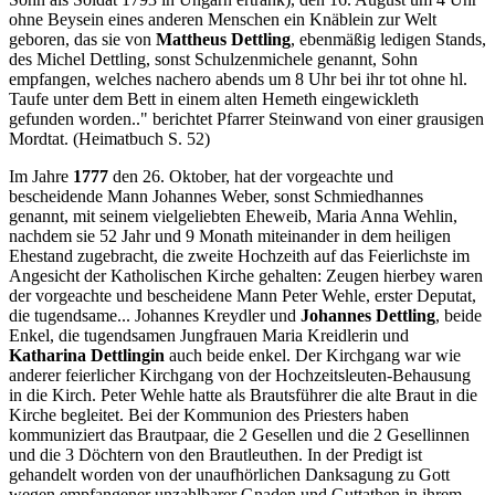
ohne Beysein eines anderen Menschen ein Knäblein zur Welt
geboren, das sie von
Mattheus Dettling
, ebenmäßig ledigen Stands,
des Michel Dettling, sonst Schulzenmichele genannt, Sohn
empfangen, welches nachero abends um 8 Uhr bei ihr tot ohne hl.
Taufe unter dem Bett in einem alten Hemeth eingewickleth
gefunden worden.." berichtet Pfarrer Steinwand von einer grausigen
Mordtat. (Heimatbuch S. 52)
Im Jahre
1777
den 26. Oktober, hat der vorgeachte und
bescheidende Mann Johannes Weber, sonst Schmiedhannes
genannt, mit seinem vielgeliebten Eheweib, Maria Anna Wehlin,
nachdem sie 52 Jahr und 9 Monath miteinander in dem heiligen
Ehestand zugebracht, die zweite Hochzeith auf das Feierlichste im
Angesicht der Katholischen Kirche gehalten: Zeugen hierbey waren
der vorgeachte und bescheidene Mann Peter Wehle, erster Deputat,
die tugendsame... Johannes Kreydler und
Johannes Dettling
, beide
Enkel, die tugendsamen Jungfrauen Maria Kreidlerin und
Katharina Dettlingin
auch beide enkel. Der Kirchgang war wie
anderer feierlicher Kirchgang von der Hochzeitsleuten-Behausung
in die Kirch. Peter Wehle hatte als Brautsführer die alte Braut in die
Kirche begleitet. Bei der Kommunion des Priesters haben
kommuniziert das Brautpaar, die 2 Gesellen und die 2 Gesellinnen
und die 3 Döchtern von den Brautleuthen. In der Predigt ist
gehandelt worden von der unaufhörlichen Danksagung zu Gott
wegen empfangener unzahlbarer Gnaden und Guttathen in ihrem