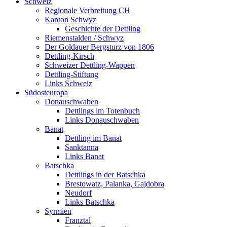
Schweiz
Regionale Verbreitung CH
Kanton Schwyz
Geschichte der Dettling
Riemenstalden / Schwyz
Der Goldauer Bergsturz von 1806
Dettling-Kirsch
Schweizer Dettling-Wappen
Dettling-Stiftung
Links Schweiz
Südosteuropa
Donauschwaben
Dettlings im Totenbuch
Links Donauschwaben
Banat
Dettling im Banat
Sanktanna
Links Banat
Batschka
Dettlings in der Batschka
Brestowatz, Palanka, Gajdobra
Neudorf
Links Batschka
Syrmien
Franztal