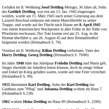
Gefallen im II. Weltkrieg:
Josef Dettling
Metzger, 36 Jahre alt, Sohn
des
Gottlieb Dettling
, war erst am 13. Jan. 1945 eingezogen
worden, wurde am 15. März 1945 nach seiner Genesung aus dem
Lazarett Bruchsal entlassen mit einem Marschbefehl zu seiner
Truppe, und wurde auf der Flucht nach Hause am
8. April 1945
von einem französischen Wachposten in aller Frühe in der Nähe von
Pforzheim erschossen. Der Tote konnte erst am 25. Aug. in die
Heimat überführt u. am 26. August 45 auf dem Heimatfriedhof
beigesetzt werden (Heimatbuch S. 79).
Vermisst im II. Weltkrieg:
Kilian Dettling
verheiratet, Vater des
Harry Dettling. Georg Dettling
(Heimatbuch S. 79/80)
Im Jahre
1948
hätte das Jubelpaar
Fridolin Dettling
und Maria geb.
Singer ebenfalls ihr Jubelfest feiern können, doch da einige Söhne
und Enkel im Krieg gefallen waren, wurde auf eine Feier verzichtet
(Heimatbuch S. 99).
1953
übernimmt
Karl Dettling
, Sohn des
Karl Dettling
das
Gasthaus zum "Pflug" und
Johanna Dettling
wohnte im Haus 7.
(Heimatbuch S.238)
1962
wohnte
Heinz Dettling
im Haus 89 (Heimatbuch S. 2290).