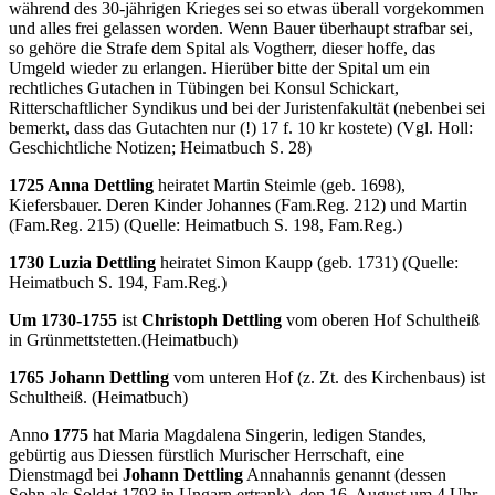
während des 30-jährigen Krieges sei so etwas überall vorgekommen
und alles frei gelassen worden. Wenn Bauer überhaupt strafbar sei,
so gehöre die Strafe dem Spital als Vogtherr, dieser hoffe, das
Umgeld wieder zu erlangen. Hierüber bitte der Spital um ein
rechtliches Gutachen in Tübingen bei Konsul Schickart,
Ritterschaftlicher Syndikus und bei der Juristenfakultät (nebenbei sei
bemerkt, dass das Gutachten nur (!) 17 f. 10 kr kostete) (Vgl. Holl:
Geschichtliche Notizen; Heimatbuch S. 28)
1725 Anna Dettling
heiratet Martin Steimle (geb. 1698),
Kiefersbauer. Deren Kinder Johannes (Fam.Reg. 212) und Martin
(Fam.Reg. 215) (Quelle: Heimatbuch S. 198, Fam.Reg.)
1730 Luzia Dettling
heiratet Simon Kaupp (geb. 1731) (Quelle:
Heimatbuch S. 194, Fam.Reg.)
Um 1730-1755
ist
Christoph Dettling
vom oberen Hof Schultheiß
in Grünmettstetten.(Heimatbuch)
1765 Johann Dettling
vom unteren Hof (z. Zt. des Kirchenbaus) ist
Schultheiß. (Heimatbuch)
Anno
1775
hat Maria Magdalena Singerin, ledigen Standes,
gebürtig aus Diessen fürstlich Murischer Herrschaft, eine
Dienstmagd bei
Johann Dettling
Annahannis genannt (dessen
Sohn als Soldat 1793 in Ungarn ertrank), den 16. August um 4 Uhr