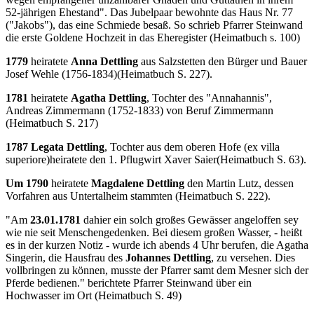
52-jährigen Ehestand". Das Jubelpaar bewohnte das Haus Nr. 77
("Jakobs"), das eine Schmiede besaß. So schrieb Pfarrer Steinwand
die erste Goldene Hochzeit in das Eheregister (Heimatbuch s. 100)
1779
heiratete
Anna Dettling
aus Salzstetten den Bürger und Bauer
Josef Wehle (1756-1834)(Heimatbuch S. 227).
1781
heiratete
Agatha Dettling
, Tochter des "Annahannis",
Andreas Zimmermann (1752-1833) von Beruf Zimmermann
(Heimatbuch S. 217)
1787 Legata Dettling
, Tochter aus dem oberen Hofe (ex villa
superiore)heiratete den 1. Pflugwirt Xaver Saier(Heimatbuch S. 63).
Um 1790
heiratete
Magdalene Dettling
den Martin Lutz, dessen
Vorfahren aus Untertalheim stammten (Heimatbuch S. 222).
"Am
23.01.1781
dahier ein solch großes Gewässer angeloffen sey
wie nie seit Menschengedenken. Bei diesem großen Wasser, - heißt
es in der kurzen Notiz - wurde ich abends 4 Uhr berufen, die Agatha
Singerin, die Hausfrau des
Johannes Dettling
, zu versehen. Dies
vollbringen zu können, musste der Pfarrer samt dem Mesner sich der
Pferde bedienen." berichtete Pfarrer Steinwand über ein
Hochwasser im Ort (Heimatbuch S. 49)