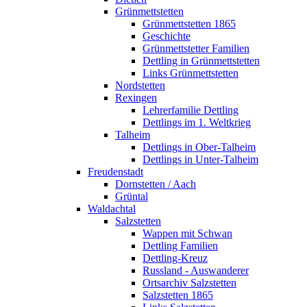
Grünmettstetten
Grünmettstetten 1865
Geschichte
Grünmettstetter Familien
Dettling in Grünmettstetten
Links Grünmettstetten
Nordstetten
Rexingen
Lehrerfamilie Dettling
Dettlings im 1. Weltkrieg
Talheim
Dettlings in Ober-Talheim
Dettlings in Unter-Talheim
Freudenstadt
Dornstetten / Aach
Grüntal
Waldachtal
Salzstetten
Wappen mit Schwan
Dettling Familien
Dettling-Kreuz
Russland - Auswanderer
Ortsarchiv Salzstetten
Salzstetten 1865