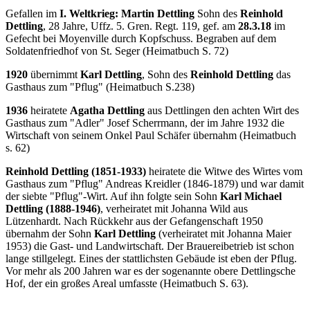
Gefallen im
I. Weltkrieg: Martin Dettling
Sohn des
Reinhold
Dettling
, 28 Jahre, Uffz. 5. Gren. Regt. 119, gef. am
28.3.18
im
Gefecht bei Moyenville durch Kopfschuss. Begraben auf dem
Soldatenfriedhof von St. Seger (Heimatbuch S. 72)
1920
übernimmt
Karl Dettling
, Sohn des
Reinhold Dettling
das
Gasthaus zum "Pflug" (Heimatbuch S.238)
1936
heiratete
Agatha Dettling
aus Dettlingen den achten Wirt des
Gasthaus zum "Adler" Josef Scherrmann, der im Jahre 1932 die
Wirtschaft von seinem Onkel Paul Schäfer übernahm (Heimatbuch
s. 62)
Reinhold Dettling (1851-1933)
heiratete die Witwe des Wirtes vom
Gasthaus zum "Pflug" Andreas Kreidler (1846-1879) und war damit
der siebte "Pflug"-Wirt. Auf ihn folgte sein Sohn
Karl Michael
Dettling (1888-1946)
, verheiratet mit Johanna Wild aus
Lützenhardt. Nach Rückkehr aus der Gefangenschaft 1950
übernahm der Sohn
Karl Dettling
(verheiratet mit Johanna Maier
1953) die Gast- und Landwirtschaft. Der Brauereibetrieb ist schon
lange stillgelegt. Eines der stattlichsten Gebäude ist eben der Pflug.
Vor mehr als 200 Jahren war es der sogenannte obere Dettlingsche
Hof, der ein großes Areal umfasste (Heimatbuch S. 63).