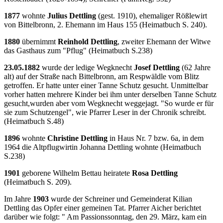
1877
wohnte
Julius Dettling
(gest. 1910), ehemaliger Rößlewirt
von Bittelbronn, 2. Ehemann im Haus 155 (Heimatbuch S. 240).
1880
übernimmt
Reinhold Dettling
, zweiter Ehemann der Witwe
das Gasthaus zum "Pflug" (Heimatbuch S.238)
23.05.1882
wurde der ledige Wegknecht
Josef Dettling
(62 Jahre
alt) auf der Straße nach Bittelbronn, am Respwäldle vom Blitz
getroffen. Er hatte unter einer Tanne Schutz gesucht. Unmittelbar
vorher hatten mehrere Kinder bei ihm unter derselben Tanne Schutz
gesucht,wurden aber vom Wegknecht weggejagt. "So wurde er für
sie zum Schutzengel", wie Pfarrer Leser in der Chronik schreibt.
(Heimatbuch S.48)
1896
wohnte
Christine Dettling
in Haus Nr. 7 bzw. 6a, in dem
1964 die Altpflugwirtin Johanna Dettling wohnte (Heimatbuch
S.238)
1901
geborene Wilhelm Bettau heiratete
Rosa Dettling
(Heimatbuch S. 209).
Im Jahre
1903
wurde der Schreiner und Gemeinderat Kilian
Dettling das Opfer einer gemeinen Tat. Pfarrer Aicher berichtet
darüber wie folgt: " Am Passionssonntag, den 29. März, kam ein