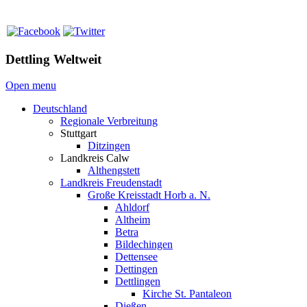
Dettling Weltweit
Open menu
Deutschland
Regionale Verbreitung
Stuttgart
Ditzingen
Landkreis Calw
Althengstett
Landkreis Freudenstadt
Große Kreisstadt Horb a. N.
Ahldorf
Altheim
Betra
Bildechingen
Dettensee
Dettingen
Dettlingen
Kirche St. Pantaleon
Dießen