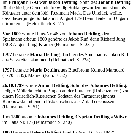
Im
Frühjahr 1793
war
Jakob Dettling
, Sohn des
Johann Dettling
für die hiesige Gemeinde freiwillig Soldat geworden und stand als
Kürassier unter dem löbl. Regiment Mack. Das Unglück wollte,
dass dieser junge Soldat am 8. August 1793 beim Baden in Ungarn
ertrunken ist (Heimatbuch S. 51).
Vor 1800
wurde Haus-Nr. 46 von
Johann Dettling
, dem
Spielmann erbaut; 1800 gehörte es Jakob Ruf, dann Richard Jung,
1903 August Jung, Krämer (Heimatbuch S. 231)
1797
heiratete
Maria Dettling
, Tochter des Spielmanns, Jakob Ruf
aus Salzstetten stammend (Heimatbuch S. 224)
1797
heiratete
Maria Dettling
aus Bittelbronn Konrad Marquard
(1770-1835), Maurer (Fam. I/132).
26.10.1799
wurde
Anton Dettling, Sohn des Johannes Dettling
,
lediger Müllerknecht in Bingen an der Lauchert (Hohenzollern) von
einem Kaiserlich-Russischen Sodaten des Tartarenregiments
Baronowski mit einem Pistolenschuss aus Zufall erschossen
(Heimatbuch S. 51).
Um 1800
wohnte
Johannes Dettling, Cyprian Dettling's Witwe
im Haus Nr. 17 (Heimatbuch S. 240)
1800
heiratete
Helene Dettling
Josef Faßnacht (1765.1842)