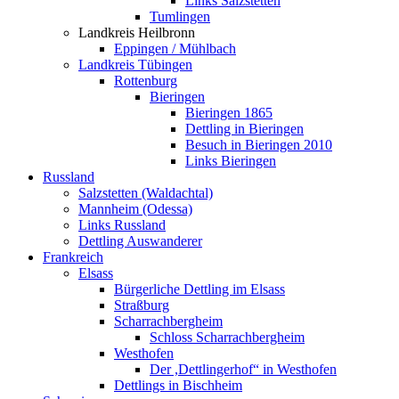
Links Salzstetten
Tumlingen
Landkreis Heilbronn
Eppingen / Mühlbach
Landkreis Tübingen
Rottenburg
Bieringen
Bieringen 1865
Dettling in Bieringen
Besuch in Bieringen 2010
Links Bieringen
Russland
Salzstetten (Waldachtal)
Mannheim (Odessa)
Links Russland
Dettling Auswanderer
Frankreich
Elsass
Bürgerliche Dettling im Elsass
Straßburg
Scharrachbergheim
Schloss Scharrachbergheim
Westhofen
Der ,Dettlingerhof“ in Westhofen
Dettlings in Bischheim