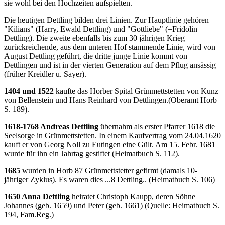
sie wohl bei den Hochzeiten aufspielten.
Die heutigen Dettling bilden drei Linien. Zur Hauptlinie gehören
"Kilians" (Harry, Ewald Dettling) und "Gottliebe" (=Fridolin
Dettling). Die zweite ebenfalls bis zum 30 jährigen Krieg
zurückreichende, aus dem unteren Hof stammende Linie, wird von
August Dettling geführt, die dritte junge Linie kommt von
Dettlingen und ist in der vierten Generation auf dem Pflug ansässig
(früher Kreidler u. Sayer).
1404 und 1522
kaufte das Horber Spital Grünmettstetten von Kunz
von Bellenstein und Hans Reinhard von Dettlingen.(Oberamt Horb
S. 189).
1618-1768 Andreas Dettling
übernahm als erster Pfarrer 1618 die
Seelsorge in Grünmettstetten. In einem Kaufvertrag vom 24.04.1620
kauft er von Georg Noll zu Eutingen eine Gült. Am 15. Febr. 1681
wurde für ihn ein Jahrtag gestiftet (Heimatbuch S. 112).
1685
wurden in Horb 87 Grünmettstetter gefirmt (damals 10-
jähriger Zyklus). Es waren dies ...8 Dettling.. (Heimatbuch S. 106)
1650 Anna Dettling
heiratet Christoph Kaupp, deren Söhne
Johannes (geb. 1659) und Peter (geb. 1661) (Quelle: Heimatbuch S.
194, Fam.Reg.)