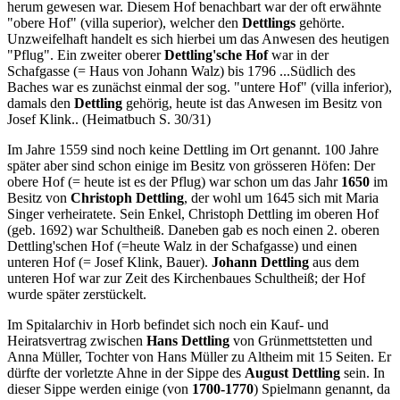
herum gewesen war. Diesem Hof benachbart war der oft erwähnte
"obere Hof" (villa superior), welcher den
Dettlings
gehörte.
Unzweifelhaft handelt es sich hierbei um das Anwesen des heutigen
"Pflug". Ein zweiter oberer
Dettling'sche Hof
war in der
Schafgasse (= Haus von Johann Walz) bis 1796 ...Südlich des
Baches war es zunächst einmal der sog. "untere Hof" (villa inferior),
damals den
Dettling
gehörig, heute ist das Anwesen im Besitz von
Josef Klink.. (Heimatbuch S. 30/31)
Im Jahre 1559 sind noch keine Dettling im Ort genannt. 100 Jahre
später aber sind schon einige im Besitz von grösseren Höfen: Der
obere Hof (= heute ist es der Pflug) war schon um das Jahr
1650
im
Besitz von
Christoph Dettling
, der wohl um 1645 sich mit Maria
Singer verheiratete. Sein Enkel, Christoph Dettling im oberen Hof
(geb. 1692) war Schultheiß. Daneben gab es noch einen 2. oberen
Dettling'schen Hof (=heute Walz in der Schafgasse) und einen
unteren Hof (= Josef Klink, Bauer).
Johann Dettling
aus dem
unteren Hof war zur Zeit des Kirchenbaues Schultheiß; der Hof
wurde später zerstückelt.
Im Spitalarchiv in Horb befindet sich noch ein Kauf- und
Heiratsvertrag zwischen
Hans Dettling
von Grünmettstetten und
Anna Müller, Tochter von Hans Müller zu Altheim mit 15 Seiten. Er
dürfte der vorletzte Ahne in der Sippe des
August Dettling
sein. In
dieser Sippe werden einige (von
1700-1770
) Spielmann genannt, da