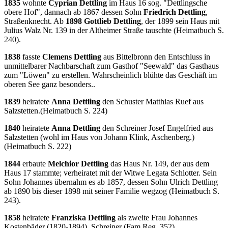
1835
wohnte
Cyprian Dettling
im Haus 16 sog. "Dettlingsche
obere Hof", dannach ab 1867 dessen Sohn
Friedrich Dettling
,
Straßenknecht. Ab
1898 Gottlieb Dettling
, der 1899 sein Haus mit
Julius Walz Nr. 139 in der Altheimer Straße tauschte (Heimatbuch S.
240).
1838
fasste
Clemens Dettling
aus Bittelbronn den Entschluss in
unmittelbarer Nachbarschaft zum Gasthof "Seewald" das Gasthaus
zum "Löwen" zu erstellen. Wahrscheinlich blühte das Geschäft im
oberen See ganz besonders..
1839
heiratete
Anna Dettling
den Schuster Matthias Ruef aus
Salzstetten.(Heimatbuch S. 224)
1840
heiratete
Anna Dettling
den Schreiner Josef Engelfried aus
Salzstetten (wohl im Haus von Johann Klink, Aschenberg.)
(Heimatbuch S. 222)
1844
erbaute
Melchior Dettling
das Haus Nr. 149, der aus dem
Haus 17 stammte; verheiratet mit der Witwe Legata Schlotter. Sein
Sohn Johannes übernahm es ab 1857, dessen Sohn Ulrich Dettling
ab 1890 bis dieser 1898 mit seiner Familie wegzog (Heimatbuch S.
243).
1858
heiratete
Franziska Dettling
als zweite Frau Johannes
Kostenbäder (1820-1894), Schreiner (Fam.Reg. 352)