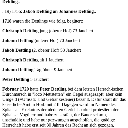
Dettling
..
..19) 1756:
Jakob Dettling an Johannes Dettling
..
1718
waren die Dettlings wie folgt, begütert:
Christoph Dettling
jung (oberer Hof) 73 Jauchert
Johann Dettling
(unterer Hof) 70 Jauchert
Jakob Dettling
(2. oberer Hof) 53 Jauchert
Christoph Dettling
alt 1 Jauchert
Johann Dettling
Taglöhner 9 Jauchert
Peter Dettling
5 Jauchert
Februar 1720
hatte
Peter Dettling
bei dem letzten Harrach-ischen
Durchmarsch in "loco Mettstetten" ein Cegel ausgezapft, aber kein
Umgeld (=Umsatz- und Getränkesteuer) bezahlt. Dafür straft ihn das
kaiserliche Amt in Horb mit 2 fl. Dagegen ward im Namen des
Spitals als Exekutors der niederen Gerichtsbarkeit protestiert: der
Spital sei Vogtherr und habe zu strafen, der Bauer sei arm,
unschuldig und habe nur gezwungen ausgeholfen, die gnädige
Herrschaft habe erst seit 30 Jahren das Recht an sich gezogen,