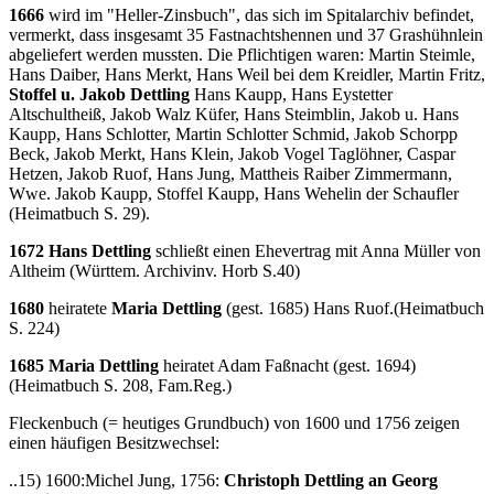
1666
wird im "Heller-Zinsbuch", das sich im Spitalarchiv befindet,
vermerkt, dass insgesamt 35 Fastnachtshennen und 37 Grashühnlein
abgeliefert werden mussten. Die Pflichtigen waren: Martin Steimle,
Hans Daiber, Hans Merkt, Hans Weil bei dem Kreidler, Martin Fritz,
Stoffel u. Jakob Dettling
Hans Kaupp, Hans Eystetter
Altschultheiß, Jakob Walz Küfer, Hans Steimblin, Jakob u. Hans
Kaupp, Hans Schlotter, Martin Schlotter Schmid, Jakob Schorpp
Beck, Jakob Merkt, Hans Klein, Jakob Vogel Taglöhner, Caspar
Hetzen, Jakob Ruof, Hans Jung, Mattheis Raiber Zimmermann,
Wwe. Jakob Kaupp, Stoffel Kaupp, Hans Wehelin der Schaufler
(Heimatbuch S. 29).
1672 Hans Dettling
schließt einen Ehevertrag mit Anna Müller von
Altheim (Württem. Archivinv. Horb S.40)
1680
heiratete
Maria Dettling
(gest. 1685) Hans Ruof.(Heimatbuch
S. 224)
1685 Maria Dettling
heiratet Adam Faßnacht (gest. 1694)
(Heimatbuch S. 208, Fam.Reg.)
Fleckenbuch (= heutiges Grundbuch) von 1600 und 1756 zeigen
einen häufigen Besitzwechsel:
..15) 1600:Michel Jung, 1756:
Christoph Dettling an Georg