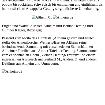
des A-capella-Chor „Wild Voices“ in Altheim. Das Repertoire aus
poppig bis rockigem, schwäbisch bis englischem und einfühlsam bis
humoristischem A-cappella-Gesang sorgte für beste Unterhaltung.
Eugen und Waltraud Maier, Altheim und Bettina Dettling und
Günther Kläger, Rexingen;
Passend zum Motto des Dorffests „Altheim gestern und heute“
stellte der Ahnenforscher Werner Bläse aus Altheim seine
beeindruckende Sammlung mit verschiedenen Stammbäumen
Altheimer Familien aus. An der Tafel der Dettling-Stammbäume
kam es spontan zu einem „kleinen Dettling-Treffen“ und einem
interessanten Austausch mit Gerhard M., Andrea D. und anderen
Dettlings aus Altheim und Umgebung.