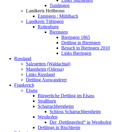
Links Salzstetten
Tumlingen
Landkreis Heilbronn
Eppingen / Mühlbach
Landkreis Tübingen
Rottenburg
Bieringen
Bieringen 1865
Dettling in Bieringen
Besuch in Bieringen 2010
Links Bieringen
Russland
Salzstetten (Waldachtal)
Mannheim (Odessa)
Links Russland
Dettling Auswanderer
Frankreich
Elsass
Bürgerliche Dettling im Elsass
Straßburg
Scharrachbergheim
Schloss Scharrachbergheim
Westhofen
Der ,Dettlingerhof“ in Westhofen
Dettlings in Bischheim