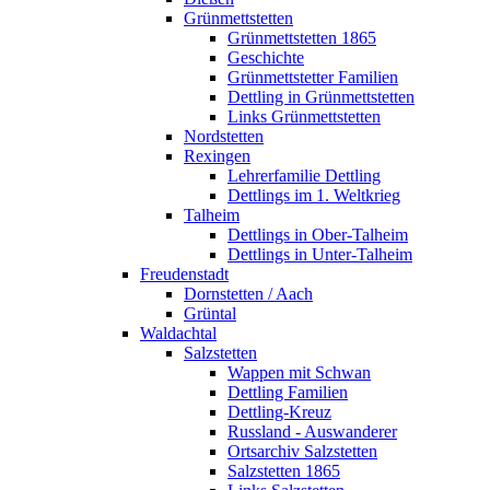
Grünmettstetten
Grünmettstetten 1865
Geschichte
Grünmettstetter Familien
Dettling in Grünmettstetten
Links Grünmettstetten
Nordstetten
Rexingen
Lehrerfamilie Dettling
Dettlings im 1. Weltkrieg
Talheim
Dettlings in Ober-Talheim
Dettlings in Unter-Talheim
Freudenstadt
Dornstetten / Aach
Grüntal
Waldachtal
Salzstetten
Wappen mit Schwan
Dettling Familien
Dettling-Kreuz
Russland - Auswanderer
Ortsarchiv Salzstetten
Salzstetten 1865