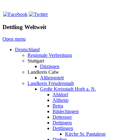
Dettling Weltweit
Open menu
Deutschland
Regionale Verbreitung
Stuttgart
Ditzingen
Landkreis Calw
Althengstett
Landkreis Freudenstadt
Große Kreisstadt Horb a. N.
Ahldorf
Altheim
Betra
Bildechingen
Dettensee
Dettingen
Dettlingen
Kirche St. Pantaleon
Dießen