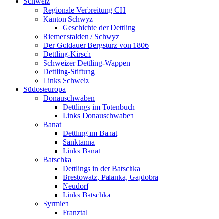
Schweiz
Regionale Verbreitung CH
Kanton Schwyz
Geschichte der Dettling
Riemenstalden / Schwyz
Der Goldauer Bergsturz von 1806
Dettling-Kirsch
Schweizer Dettling-Wappen
Dettling-Stiftung
Links Schweiz
Südosteuropa
Donauschwaben
Dettlings im Totenbuch
Links Donauschwaben
Banat
Dettling im Banat
Sanktanna
Links Banat
Batschka
Dettlings in der Batschka
Brestowatz, Palanka, Gajdobra
Neudorf
Links Batschka
Syrmien
Franztal