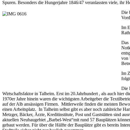
Spuren. Besonders die Hungerjahre 1846/47 veranlassten viele, ihr H
Die 
Vord
Im E
Rath
Das 
Notk
ents
von 
Betr
Im Z
folg
Die 
Wirtschaftsfaktor in Talheim. Erst im 20.Jahrhundert , als auch hier d
1970er Jahre hinein waren die wichtigsten Arbeitgeber die Textilbetri
auf der Alb ansässigen Firmen. Mittlerweile finden die meisten Bew
einen Arbeitsplatz. In Talheim selbst gibt es aber noch zahlreiche Hand
Metzger, Bäcker, Ärzte, Kreditinstitute, Post und Gaststätten sind 
aktuellen Neubaugebiet „Barbel-West“mit rund 57 Bauplätzen können
gebaut werden. Für über die Hälfte der Bauplätze gibt es bereits Inte