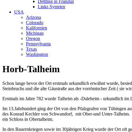
Dettling in Franztal
Links Symrien
USA
Arizona
Colorado
Kalifornien
Michigan
Oregon
Pennsylvania
Texas
Washington
Horb-Talheim
Schon lange bevor der Ort erstmals urkundlich erwähnt wurde, besie
Steinbruchs und die alte Gäustraße aus der vorrömischer Zeit (
sie wi
Erstmals im Jahre 782 wurde Talheim als -
Daleheim
- urkundlich im 
Im 13.Jahrhundert ging der Ort von den Pfalzgrafen von Tübingen a
des Konrad Kechler von Schwandorf, mit Ober-und Unter-Talheim. B
ein Schloss in Obertalheim.
In den Bauernkriegen sowie im 30jährigen Krieg wurde der Ort oft ge