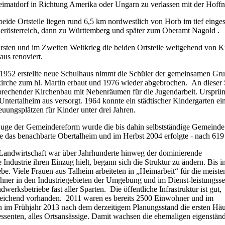
eimatdorf in Richtung Amerika oder Ungarn zu verlassen mit der Hoffn
beide Ortsteile liegen rund 6,5 km nordwestlich von Horb im tief einge
erösterreich, dann zu Württemberg und später zum Oberamt Nagold .
rsten und im Zweiten Weltkrieg die beiden Ortsteile weitgehend von K
aus renoviert.
1952 erstellte neue Schulhaus nimmt die Schüler der gemeinsamen Gru
irche zum hl. Martin erbaut und 1976 wieder abgebrochen. An dieser 
prechender Kirchenbau mit Nebenräumen für die Jugendarbeit. Ursprün
Untertalheim aus versorgt. 1964 konnte ein städtischer Kindergarten e
euungsplätzen für Kinder unter drei Jahren.
uge der Gemeindereform wurde die bis dahin selbstständige Gemeinde
te das benachbarte Obertalheim und im Herbst 2004 erfolgte - nach 619 
Landwirtschaft war über Jahrhunderte hinweg der dominierende
ie Industrie ihren Einzug
hielt, begann sich die Struktur zu ändern. Bis i
ebe. Viele Frauen aus Talheim arbeiteten in „Heimarbeit“ für die meiste
ohner in den Industriegebieten der Umgebung und im Dienst-leistungsse
werksbetriebe fast aller Sparten. Die öffentliche Infrastruktur ist gut,
ausreichend vorhanden. 2011 waren es bereits 2500 Einwohner und im
 im Frühjahr 2013 nach dem derzeitigem Planungsstand die ersten Häu
ressenten, alles Ortsansässige. Damit wachsen die ehemaligen eigenstän