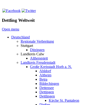
Dettling Weltweit
Open menu
Deutschland
Regionale Verbreitung
Stuttgart
Ditzingen
Landkreis Calw
Althengstett
Landkreis Freudenstadt
Große Kreisstadt Horb a. N.
Ahldorf
Altheim
Betra
Bildechingen
Dettensee
Dettingen
Dettlingen
Kirche St. Pantaleon
Dießen