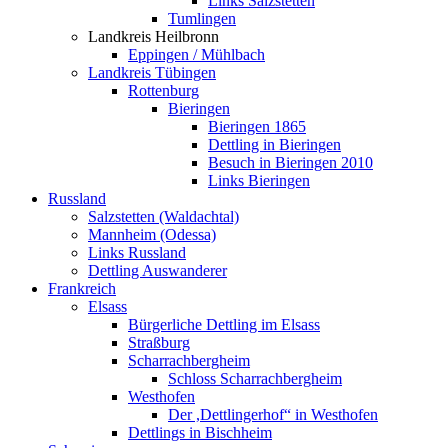
Links Salzstetten
Tumlingen
Landkreis Heilbronn
Eppingen / Mühlbach
Landkreis Tübingen
Rottenburg
Bieringen
Bieringen 1865
Dettling in Bieringen
Besuch in Bieringen 2010
Links Bieringen
Russland
Salzstetten (Waldachtal)
Mannheim (Odessa)
Links Russland
Dettling Auswanderer
Frankreich
Elsass
Bürgerliche Dettling im Elsass
Straßburg
Scharrachbergheim
Schloss Scharrachbergheim
Westhofen
Der ,Dettlingerhof“ in Westhofen
Dettlings in Bischheim