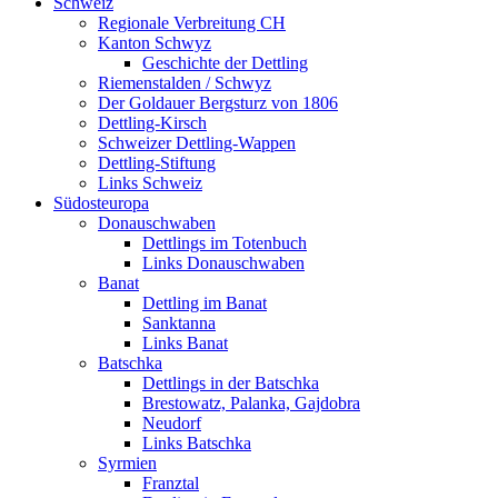
Schweiz
Regionale Verbreitung CH
Kanton Schwyz
Geschichte der Dettling
Riemenstalden / Schwyz
Der Goldauer Bergsturz von 1806
Dettling-Kirsch
Schweizer Dettling-Wappen
Dettling-Stiftung
Links Schweiz
Südosteuropa
Donauschwaben
Dettlings im Totenbuch
Links Donauschwaben
Banat
Dettling im Banat
Sanktanna
Links Banat
Batschka
Dettlings in der Batschka
Brestowatz, Palanka, Gajdobra
Neudorf
Links Batschka
Syrmien
Franztal