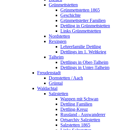
Grünmettstetten
Grünmettstetten 1865
Geschichte
Grünmettstetter Familien
Dettling in Grünmettstetten
Links Grünmettstetten
Nordstetten
Rexingen
Lehrerfamilie Dettling
Dettlings im 1. Weltkrieg
Talheim
Dettlings in Ober-Talheim
Dettlings in Unter-Talheim
Freudenstadt
Dornstetten / Aach
Grüntal
Waldachtal
Salzstetten
Wappen mit Schwan
Dettling Familien
Dettling-Kreuz
Russland - Auswanderer
Ortsarchiv Salzstetten
Salzstetten 1865