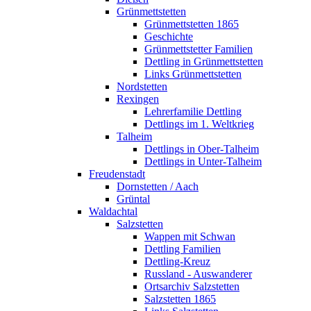
Grünmettstetten
Grünmettstetten 1865
Geschichte
Grünmettstetter Familien
Dettling in Grünmettstetten
Links Grünmettstetten
Nordstetten
Rexingen
Lehrerfamilie Dettling
Dettlings im 1. Weltkrieg
Talheim
Dettlings in Ober-Talheim
Dettlings in Unter-Talheim
Freudenstadt
Dornstetten / Aach
Grüntal
Waldachtal
Salzstetten
Wappen mit Schwan
Dettling Familien
Dettling-Kreuz
Russland - Auswanderer
Ortsarchiv Salzstetten
Salzstetten 1865