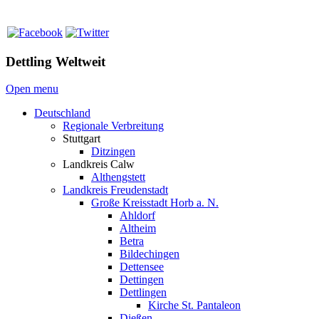
Dettling Weltweit
Open menu
Deutschland
Regionale Verbreitung
Stuttgart
Ditzingen
Landkreis Calw
Althengstett
Landkreis Freudenstadt
Große Kreisstadt Horb a. N.
Ahldorf
Altheim
Betra
Bildechingen
Dettensee
Dettingen
Dettlingen
Kirche St. Pantaleon
Dießen