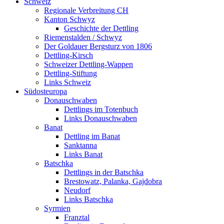
Schweiz
Regionale Verbreitung CH
Kanton Schwyz
Geschichte der Dettling
Riemenstalden / Schwyz
Der Goldauer Bergsturz von 1806
Dettling-Kirsch
Schweizer Dettling-Wappen
Dettling-Stiftung
Links Schweiz
Südosteuropa
Donauschwaben
Dettlings im Totenbuch
Links Donauschwaben
Banat
Dettling im Banat
Sanktanna
Links Banat
Batschka
Dettlings in der Batschka
Brestowatz, Palanka, Gajdobra
Neudorf
Links Batschka
Syrmien
Franztal