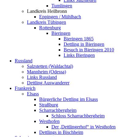
Links Salzstetten
Tumlingen
Landkreis Heilbronn
Eppingen / Mühlbach
Landkreis Tübingen
Rottenburg
Bieringen
Bieringen 1865
Dettling in Bieringen
Besuch in Bieringen 2010
Links Bieringen
Russland
Salzstetten (Waldachtal)
Mannheim (Odessa)
Links Russland
Dettling Auswanderer
Frankreich
Elsass
Bürgerliche Dettling im Elsass
Straßburg
Scharrachbergheim
Schloss Scharrachbergheim
Westhofen
Der ,Dettlingerhof“ in Westhofen
Dettlings in Bischheim