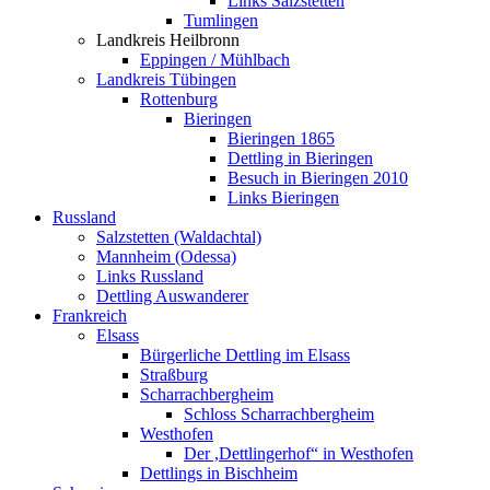
Links Salzstetten
Tumlingen
Landkreis Heilbronn
Eppingen / Mühlbach
Landkreis Tübingen
Rottenburg
Bieringen
Bieringen 1865
Dettling in Bieringen
Besuch in Bieringen 2010
Links Bieringen
Russland
Salzstetten (Waldachtal)
Mannheim (Odessa)
Links Russland
Dettling Auswanderer
Frankreich
Elsass
Bürgerliche Dettling im Elsass
Straßburg
Scharrachbergheim
Schloss Scharrachbergheim
Westhofen
Der ,Dettlingerhof“ in Westhofen
Dettlings in Bischheim