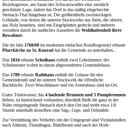
Bezirksgrenze, am Saum des Schwarzwaldes eine ziemlich
geschützte Lage, indem das Dorf in das mäßig eingefurchte
Steinach-Thal hingebaut ist. Die größtentheils zweistockigen
Gebäude, von denen die unteren Stockwerke aus Stein, die oberen
aus Holz bestehen, sind mit Ziegelplatten gedeckt und mehrere
verrathen durch ihr stattliches Aussehen die
Wohlhabenheit ihrer
Bewohner
.
Die im Jahr
1768/69
im modernen einfachen Rundbogenstyl erbaute
Pfarrkirche zu St. Konrad
hat die Gemeinde zu unterhalten...
Das
1834
erbaute
Schulhaus
enthält zwei Lehrzimmer; der
Schulmeister wohnt in einem abgesonderten Gemeindehaus.
Das
1789
erbaute
Rathhaus
enthält die Gelasse für den
Gemeinderath und im unteren Stockwerk die öffentliche
Backküche. Zwei Waschhäuser und ein Armenhaus sind im Ort.
Gutes Trinkwasser, das
4 laufende Brunnen und 5 Pumpbrunnen
liefern, ist hinreichend vorhanden; überdieß fließt die ganz in der
Nähe entspringende Steinach durch den Ort und treibt etwa 1/8
Stunde unterhalb desselben eine Säg-, Gips- und Oelmühle.
Zur Vermittlung des Verkehrs mit der Umgegend sind Vicinalstraßen
nach Altheim, Thumlingen, Bittelbronn und nach der Horb-