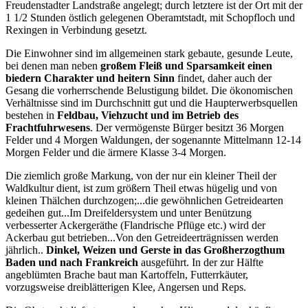
Freudenstadter Landstraße angelegt; durch letztere ist der Ort mit der
1 1/2 Stunden östlich gelegenen Oberamtstadt, mit Schopfloch und
Rexingen in Verbindung gesetzt.
Die Einwohner sind im allgemeinen stark gebaute, gesunde Leute,
bei denen man neben
großem Fleiß und Sparsamkeit einen
biedern Charakter und heitern Sinn
findet, daher auch der
Gesang die vorherrschende Belustigung bildet. Die ökonomischen
Verhältnisse sind im Durchschnitt gut und die Haupterwerbsquellen
bestehen in
Feldbau, Viehzucht und im Betrieb des
Frachtfuhrwesens
. Der vermögenste Bürger besitzt 36 Morgen
Felder und 4 Morgen Waldungen, der sogenannte Mittelmann 12-14
Morgen Felder und die ärmere Klasse 3-4 Morgen.
Die ziemlich große Markung, von der nur ein kleiner Theil der
Waldkultur dient, ist zum größern Theil etwas hügelig und von
kleinen Thälchen durchzogen;...die gewöhnlichen Getreidearten
gedeihen gut...Im Dreifeldersystem und unter Benützung
verbesserter Ackergeräthe (Flandrische Pflüge etc.) wird der
Ackerbau gut betrieben...Von den Getreideerträgnissen werden
jährlich..
Dinkel, Weizen und Gerste in das Großherzogthum
Baden und nach Frankreich
ausgeführt. In der zur Hälfte
angeblümten Brache baut man Kartoffeln, Futterrkäuter,
vorzugsweise dreiblätterigen Klee, Angersen und Reps.