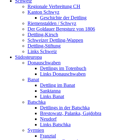
Schweiz
Regionale Verbreitung CH
Kanton Schwyz
Geschichte der Dettling
Riemenstalden / Schwyz
Der Goldauer Bergsturz von 1806
Dettling-Kirsch
Schweizer Dettling-Wappen
Dettling-Stiftung
Links Schweiz
Südosteuropa
Donauschwaben
Dettlings im Totenbuch
Links Donauschwaben
Banat
Dettling im Banat
Sanktanna
Links Banat
Batschka
Dettlings in der Batschka
Brestowatz, Palanka, Gajdobra
Neudorf
Links Batschka
Syrmien
Franztal