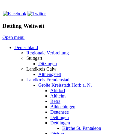
Dettling Weltweit
Open menu
Deutschland
Regionale Verbreitung
Stuttgart
Ditzingen
Landkreis Calw
Althengstett
Landkreis Freudenstadt
Große Kreisstadt Horb a. N.
Ahldorf
Altheim
Betra
Bildechingen
Dettensee
Dettingen
Dettlingen
Kirche St. Pantaleon
Dießen