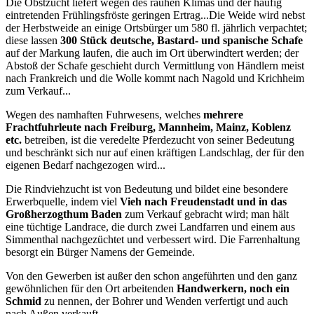
Die Obstzucht liefert wegen des rauhen Klimas und der häufig
eintretenden Frühlingsfröste geringen Ertrag...Die Weide wird nebst
der Herbstweide an einige Ortsbürger um 580 fl. jährlich verpachtet;
diese lassen
300 Stück deutsche, Bastard- und spanische Schafe
auf der Markung laufen, die auch im Ort überwindtert werden; der
Abstoß der Schafe geschieht durch Vermittlung von Händlern meist
nach Frankreich und die Wolle kommt nach Nagold und Krichheim
zum Verkauf...
Wegen des namhaften Fuhrwesens, welches
mehrere
Frachtfuhrleute nach Freiburg, Mannheim, Mainz, Koblenz
etc.
betreiben, ist die veredelte Pferdezucht von seiner Bedeutung
und beschränkt sich nur auf einen kräftigen Landschlag, der für den
eigenen Bedarf nachgezogen wird...
Die Rindviehzucht ist von Bedeutung und bildet eine besondere
Erwerbquelle, indem viel
Vieh nach Freudenstadt und in das
Großherzogthum Baden
zum Verkauf gebracht wird; man hält
eine tüchtige Landrace, die durch zwei Landfarren und einem aus
Simmenthal nachgezüchtet und verbessert wird. Die Farrenhaltung
besorgt ein Bürger Namens der Gemeinde.
Von den Gewerben ist außer den schon angeführten und den ganz
gewöhnlichen für den Ort arbeitenden
Handwerkern, noch ein
Schmid
zu nennen, der Bohrer und Wenden verfertigt und auch
nach Außen verkauft...