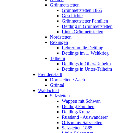
Grünmettstetten
Grünmettstetten 1865
Geschichte
Grünmettstetter Familien
Dettling in Grünmettstetten
Links Grünmettstetten
Nordstetten
Rexingen
Lehrerfamilie Dettling
Dettlings im 1. Weltkrieg
Talheim
Dettlings in Ober-Talheim
Dettlings in Unter-Talheim
Freudenstadt
Dornstetten / Aach
Grüntal
Waldachtal
Salzstetten
Wappen mit Schwan
Dettling Familien
Dettling-Kreuz
Russland - Auswanderer
Ortsarchiv Salzstetten
Salzstetten 1865