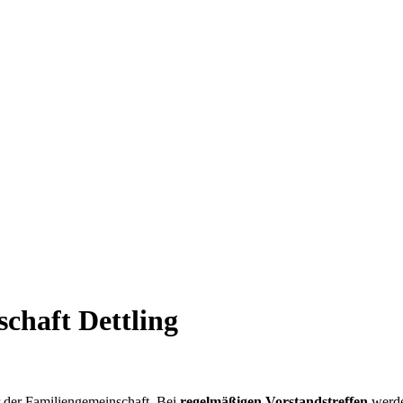
chaft Dettling
r der Familiengemeinschaft. Bei
regelmäßigen Vorstandstreffen
werde