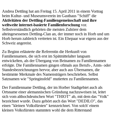
Andrea Dettling hat am Freitag 15. April 2011 in einem Vortrag
beim Kultur- und Museumsverein im Gasthaus "Schiff" die
Aktivitäten der Dettling-Familiengemeinschaft und ihre
weltweite internet-basierte Familienforschung
vor.
Selbstverständlich gehörten die meisten Zuhörer dem
alteingesessenen Dettling-Clan an, der immer noch in Horb und um
Horb herum zahlreich vertreten ist. Ein Ehepaar war eigens aus der
Schweiz angereist.
Zu Beginn erläuterte die Referentin die Herkunft von
Familiennamen, die sich erst im Spätmittelalter langsam
entwickelten, als der Übergang von Beinamen zu Familiennamen
erfolgte. Die Familiennamen gingen oftmals aus Berufs-, Amts- oder
Standesbezeichnungen hervor, aber auch aus Übernamen, die
bestimmte Merkmale des Namensträgers beschrieben. Selbst
Satznamen wie "Springinsfeld" mutierten zu Familiennamen.
Der Familienname Dettling, der im Horber Stadtgebiet auch als
Ortsname einer alemannischen Gründung nachzuweisen ist, leitet
sich vom althochdeutschen Wort "THIOT" ab, mit dem das "Volk"
bezeichnet wurde. Dazu gehört auch das Wort "DEDILO", das
einen "kleinen Volksfürsten" kennzeichnet. Von solch' einem
kleinen Volksfürsten stammten wohl die dem Ritterstand