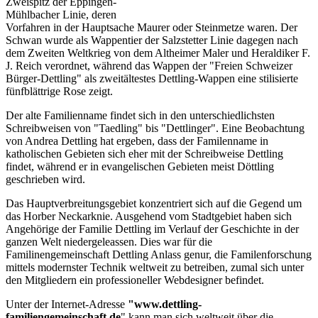
Zweispitz der Eppingen-
Mühlbacher Linie, deren
Vorfahren in der Hauptsache Maurer oder Steinmetze waren. Der
Schwan wurde als Wappentier der Salzstetter Linie dagegen nach
dem Zweiten Weltkrieg von dem Altheimer Maler und Heraldiker F.
J. Reich verordnet, während das Wappen der "Freien Schweizer
Bürger-Dettling" als zweitältestes Dettling-Wappen eine stilisierte
fünfblättrige Rose zeigt.
Der alte Familienname findet sich in den unterschiedlichsten
Schreibweisen von "Taedling" bis "Dettlinger". Eine Beobachtung
von Andrea Dettling hat ergeben, dass der Familenname in
katholischen Gebieten sich eher mit der Schreibweise Dettling
findet, während er in evangelischen Gebieten meist Döttling
geschrieben wird.
Das Hauptverbreitungsgebiet konzentriert sich auf die Gegend um
das Horber Neckarknie. Ausgehend vom Stadtgebiet haben sich
Angehörige der Familie Dettling im Verlauf der Geschichte in der
ganzen Welt niedergeleassen. Dies war für die
Familinengemeinschaft Dettling Anlass genur, die Familenforschung
mittels modernster Technik weltweit zu betreiben, zumal sich unter
den Mitgliedern ein professioneller Webdesigner befindet.
Unter der Internet-Adresse
"www.dettling-
familiengemeinschaft.de
" kann man sich weltweit über die