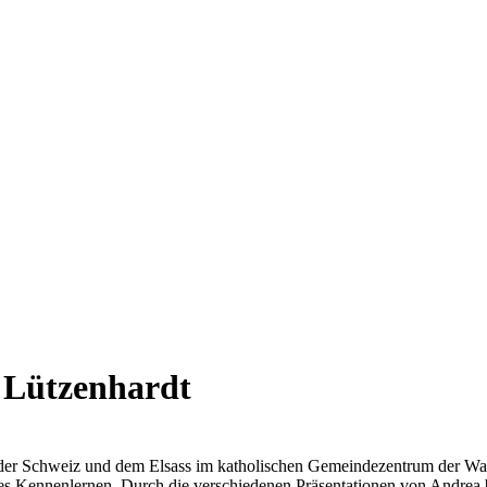
n Lützenhardt
, der Schweiz und dem Elsass im katholischen Gemeindezentrum der W
stes Kennenlernen. Durch die verschiedenen Präsentationen von Andrea