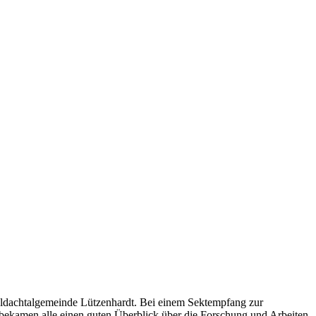
aldachtalgemeinde Lützenhardt. Bei einem Sektempfang zur
 bekamen alle einen guten Überblick über die Forschung und Arbeiten